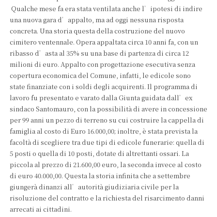
Qualche mese fa era stata ventilata anche l’ipotesi di indire
una nuova gara d’appalto, ma ad oggi nessuna risposta
concreta. Una storia questa della costruzione del nuovo
cimitero ventennale. Opera appaltata circa 10 anni fa, con un
ribasso d’asta al 35% su una base di partenza di circa 12
milioni di euro. Appalto con progettazione esecutiva senza
copertura economica del Comune, infatti, le edicole sono
state finanziate con i soldi degli acquirenti. Il programma di
lavoro fu presentato e varato dalla Giunta guidata dall’ex
sindaco Santomauro, con la possibilità di avere in concessione
per 99 anni un pezzo di terreno su cui costruire la cappella di
famiglia al costo di Euro 16.000,00; inoltre, è stata prevista la
facoltà di scegliere tra due tipi di edicole funerarie: quella di
5 posti o quella di 10 posti, dotate di altrettanti ossari. La
piccola al prezzo di 21.600,00 euro, la seconda invece al costo
di euro 40.000,00. Questa la storia infinita che a settembre
giungerà dinanzi all’autorità giudiziaria civile per la
risoluzione del contratto e la richiesta del risarcimento danni
arrecati ai cittadini.