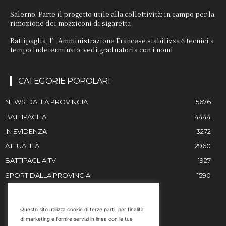
Salerno. Parte il progetto utile alla collettività: in campo per la
rimozione dei mozziconi di sigaretta
Battipaglia, l’Amministrazione Francese stabilizza 6 tecnici a
tempo indeterminato: vedi graduatoria con i nomi
CATEGORIE POPOLARI
NEWS DALLA PROVINCIA
15676
BATTIPAGLIA
14444
IN EVIDENZA
3272
ATTUALITÀ
2960
BATTIPAGLIA TV
1927
SPORT DALLA PROVINCIA
1590
RESTIAMO IN CONTATTO
Questo sito utilizza cookie di terze parti, per finalità
di marketing e fornire servizi in linea con le tue