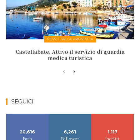
NEWS DALLA PROVINCIA
Castellabate. Attivo il servizio di guardia
medica turistica
SEGUICI
20,616
6,261
1,117
Fans
Follower
Iscritti