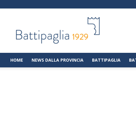
Battipaglia
1929
|
Notizie
dalla
città
di
HOME
NEWS DALLA PROVINCIA
BATTIPAGLIA
BA
Battipaglia