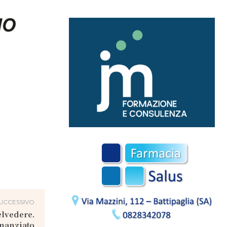
UCCESSIVO
elvedere.
inanziato