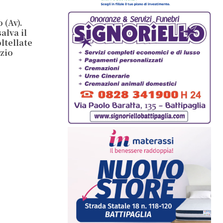
 (Av).
alva il
ltellate
 zio