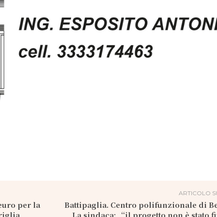
ARTICOLO S
euro per la
Battipaglia. Centro polifunzionale di B
riglia
La sindaca: “il progetto non è stato f