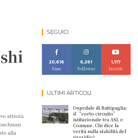
SEGUICI
ushi
20,616
6,261
1,117
Fans
Follower
Iscritti
ULTIMI ARTICOLI
Ospedale di Battipaglia:
il “corto circuito”
ve attività
istituzionale tra ASL e
onclusasi
Comune. Chi dice la
verità sulla stabilità del
ato alla
presidio?