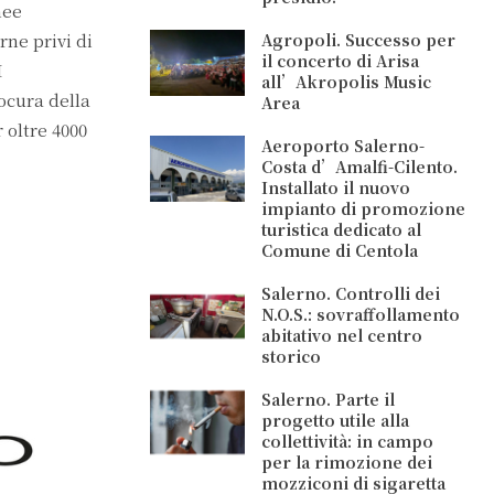
nee
rne privi di
Agropoli. Successo per
il concerto di Arisa
I
all’Akropolis Music
rocura della
Area
 oltre 4000
Aeroporto Salerno-
Costa d’Amalfi-Cilento.
Installato il nuovo
impianto di promozione
turistica dedicato al
Comune di Centola
Salerno. Controlli dei
N.O.S.: sovraffollamento
abitativo nel centro
storico
Salerno. Parte il
progetto utile alla
collettività: in campo
per la rimozione dei
mozziconi di sigaretta