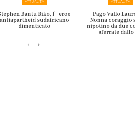
ATTUALITÀ
ATTUALITÀ
Stephen Bantu Biko, l’eroe
Pago Vallo Lauro
antiapartheid sudafricano
Nonna coraggio s
dimenticato
nipotino da due co
sferrate dallo