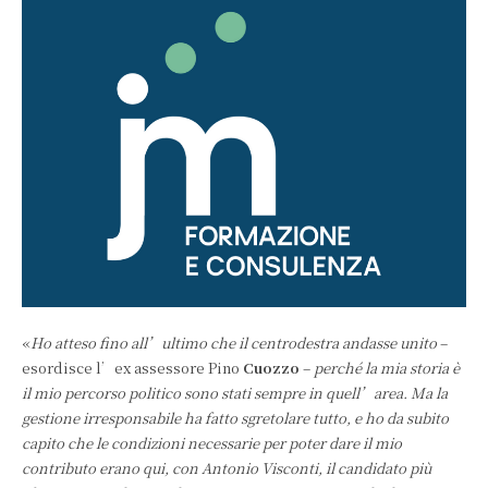
«
Ho atteso fino all’ultimo che il centrodestra andasse unito
–
esordisce l’ex assessore Pino
Cuozzo
–
perché la mia storia è
il mio percorso politico sono stati sempre in quell’area. Ma la
gestione irresponsabile ha fatto sgretolare tutto, e ho da subito
capito che le condizioni necessarie per poter dare il mio
contributo erano qui, con Antonio Visconti, il candidato più