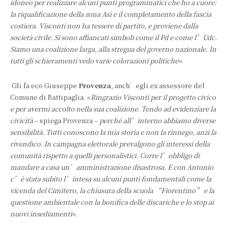
idoneo per realizzare alcuni punti programmatici che ho a cuore:
la riqualificazione della zona Asi e il completamento della fascia
costiera. Visconti non ha tessere di partito, e proviene dalla
società civile. Si sono affiancati simboli come il Pd e come l’Udc.
Siamo una coalizione larga, alla stregua del governo nazionale. In
tutti gli schieramenti vedo varie colorazioni politiche
».
Gli fa eco Giuseppe
Provenza
, anch’egli ex assessore del
Comune di Battipaglia. «
Ringrazio Visconti per il progetto civico
e per avermi accolto nella sua coalizione. Tendo ad evidenziare la
civicità
– spiega Provenza –
perché all’interno abbiamo diverse
sensibilità. Tutti conoscono la mia storia e non la rinnego, anzi la
rivendico. In campagna elettorale prevalgono gli interessi della
comunità rispetto a quelli personalistici. Corre l’obbligo di
mandare a casa un’amministrazione disastrosa. E con Antonio
c’è stata subito l’intesa su alcuni punti fondamentali come la
vicenda del Cimitero, la chiusura della scuola “Fiorentino” e la
questione ambientale con la bonifica delle discariche e lo stop ai
nuovi insediamenti
».