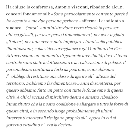
Ha chiuso la conferenza, Antonio
Visconti
, ribadendo alcuni
concetti fondamentali: «
Sono particolarmente contento perché
ho accanto a me due persone perbene
– afferma il candidato a
sindaco -.
Quest’amministrazione verrà ricordata per aver
chiuso gli asili, per aver perso i finanziamenti, per aver tagliato
gli alberi, per non aver saputo impiegare i fondi sulla pubblica
illuminazione, sulla videosorveglianza e gli 11 milioni dei Pics.
Attraversiamo un momento di generale invivibilità, dove il tema
centrale sono state le lottizzazioni e la realizzazione di palazzi. Il
personalismo continua a farla da padrone, e noi abbiamo
l’obbligo di restituire una classe dirigente all’altezza del
territorio. Dobbiamo far dimenticare 5 anni di sciatteria, per
questo abbiamo fatto un patto con tutte le forze sane di questa
città. A chi ci accusa di mischiare destra e sinistra ribadisco
innanzitutto che la nostra coalizione è allargata a tutte le forze di
questa città, e in secondo luogo probabilmente gli ultimi
interventi meritevoli risalgono proprio all’epoca in cui al
governo cittadino c’era la destra
».