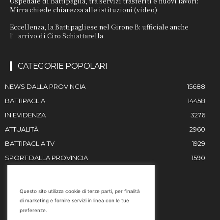
Ospedale di Battipaglia, tra servizi trasferiti e nuovi lavori:
Mirra chiede chiarezza alle istituzioni (video)
Eccellenza, la Battipagliese nel Girone B: ufficiale anche
l’arrivo di Ciro Schiattarella
CATEGORIE POPOLARI
NEWS DALLA PROVINCIA
15688
BATTIPAGLIA
14458
IN EVIDENZA
3276
ATTUALITÀ
2960
BATTIPAGLIA TV
1929
SPORT DALLA PROVINCIA
1590
RESTIAMO IN CONTATTO
Questo sito utilizza cookie di terze parti, per finalità
di marketing e fornire servizi in linea con le tue
Email
preferenze.