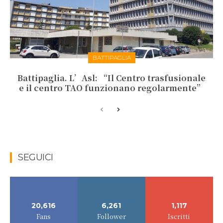
BATTIPAGLIA
Battipaglia. L’Asl: “Il Centro trasfusionale
e il centro TAO funzionano regolarmente”
SEGUICI
20,616
6,261
1,117
Fans
Follower
Iscritti