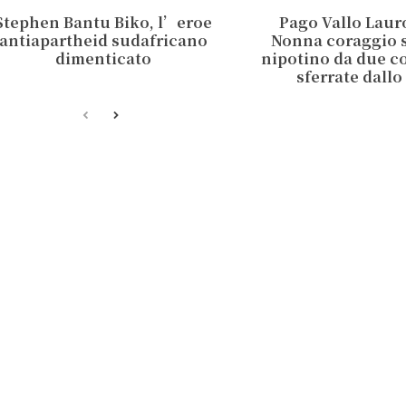
Stephen Bantu Biko, l’eroe
Pago Vallo Lauro
antiapartheid sudafricano
Nonna coraggio s
dimenticato
nipotino da due co
sferrate dallo