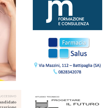
UCCESSIVO
candidato
izzazione