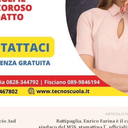
ARTICOLO S
lcio Asd
Battipaglia. Enrico Farina è il 
sindaco del M5S, stamattina l’ufficial