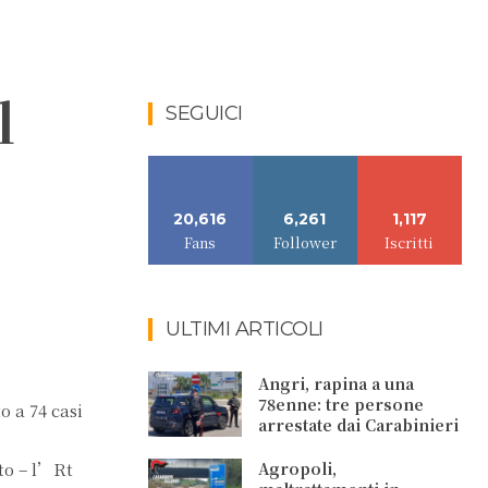
l
SEGUICI
20,616
6,261
1,117
Fans
Follower
Iscritti
ULTIMI ARTICOLI
Angri, rapina a una
78enne: tre persone
o a 74 casi
arrestate dai Carabinieri
to – l’Rt
Agropoli,