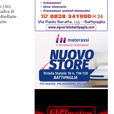
 (Av).
alva il
ltellate
 zio