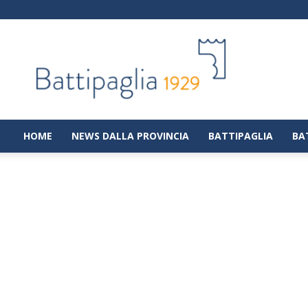
Battipaglia
1929
|
Notizie
dalla
città
di
HOME
NEWS DALLA PROVINCIA
BATTIPAGLIA
BA
Battipaglia