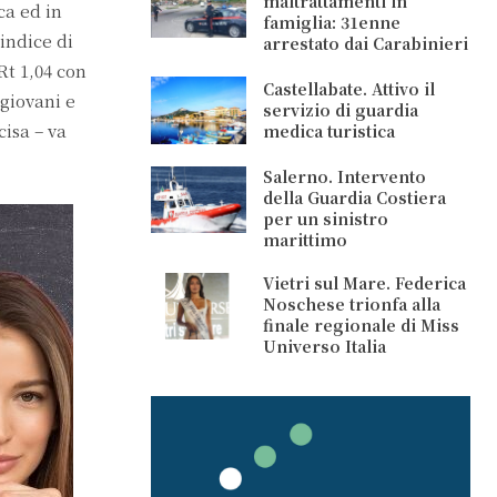
maltrattamenti in
ca ed in
famiglia: 31enne
indice di
arrestato dai Carabinieri
Rt 1,04 con
Castellabate. Attivo il
 giovani e
servizio di guardia
cisa – va
medica turistica
Salerno. Intervento
della Guardia Costiera
per un sinistro
marittimo
Vietri sul Mare. Federica
Noschese trionfa alla
finale regionale di Miss
Universo Italia