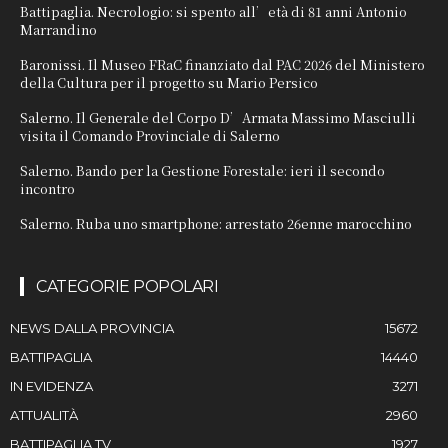
Battipaglia. Necrologio: si spento all’età di 81 anni Antonio
Marrandino
Baronissi. Il Museo FRaC finanziato dal PAC 2026 del Ministero
della Cultura per il progetto su Mario Persico
Salerno. Il Generale del Corpo D’Armata Massimo Masciulli
visita il Comando Provinciale di Salerno
Salerno. Bando per la Gestione Forestale: ieri il secondo
incontro
Salerno. Ruba uno smartphone: arrestato 26enne marocchino
CATEGORIE POPOLARI
NEWS DALLA PROVINCIA
15672
BATTIPAGLIA
14440
IN EVIDENZA
3271
ATTUALITÀ
2960
BATTIPAGLIA TV
1927