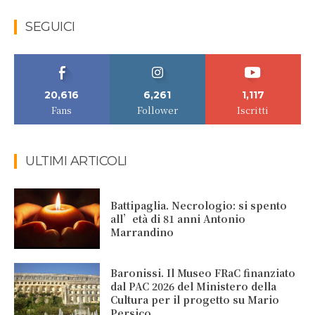
SEGUICI
20,616
6,261
1,117
Fans
Follower
Iscritti
ULTIMI ARTICOLI
Battipaglia. Necrologio: si spento
all’età di 81 anni Antonio
Marrandino
Baronissi. Il Museo FRaC finanziato
dal PAC 2026 del Ministero della
Cultura per il progetto su Mario
Persico