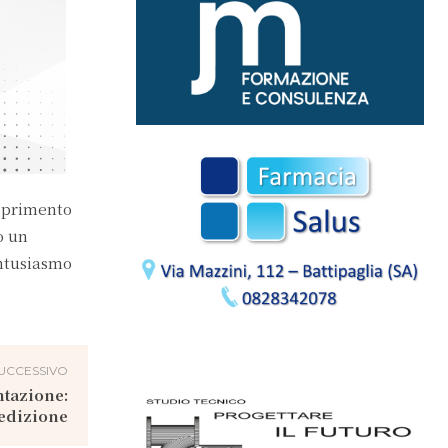
coprimento
o un
entusiasmo
UCCESSIVO
ntazione:
 edizione