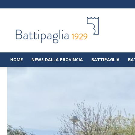
Battipaglia
1929
|
Notizie
dalla
città
di
HOME
NEWS DALLA PROVINCIA
BATTIPAGLIA
BA
Battipaglia