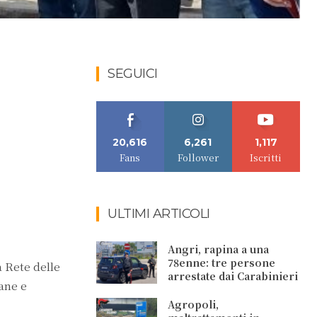
SEGUICI
20,616
6,261
1,117
Fans
Follower
Iscritti
ULTIMI ARTICOLI
Angri, rapina a una
78enne: tre persone
a Rete delle
arrestate dai Carabinieri
iane e
Agropoli,