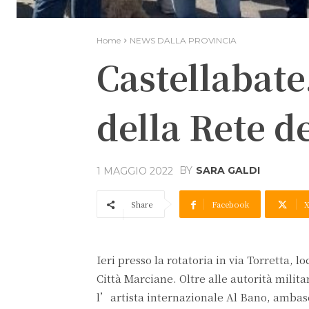
Home
NEWS DALLA PROVINCIA
Castellabate
della Rete d
BY
SARA GALDI
1 MAGGIO 2022
Share
Facebook
Ieri presso la rotatoria in via Torretta, 
Città Marciane. Oltre alle autorità militar
l’artista internazionale Al Bano, ambasc