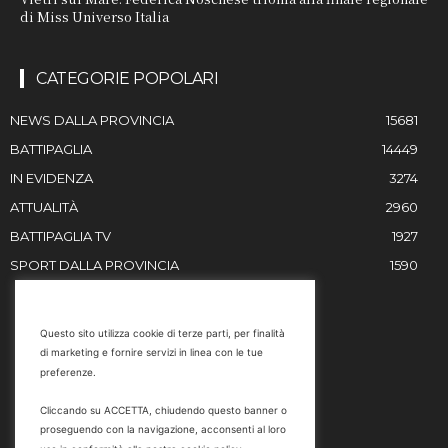
di Miss Universo Italia
CATEGORIE POPOLARI
NEWS DALLA PROVINCIA
15681
BATTIPAGLIA
14449
IN EVIDENZA
3274
ATTUALITÀ
2960
BATTIPAGLIA TV
1927
SPORT DALLA PROVINCIA
1590
RESTIAMO IN CONTATTO
Questo sito utilizza cookie di terze parti, per finalità
di marketing e fornire servizi in linea con le tue
Email
preferenze.
info@battipaglia1929.it
Cliccando su ACCETTA, chiudendo questo banner o
marketing@battipaglia1929.it
proseguendo con la navigazione, acconsenti al loro
carminegaldi@virgilio.it