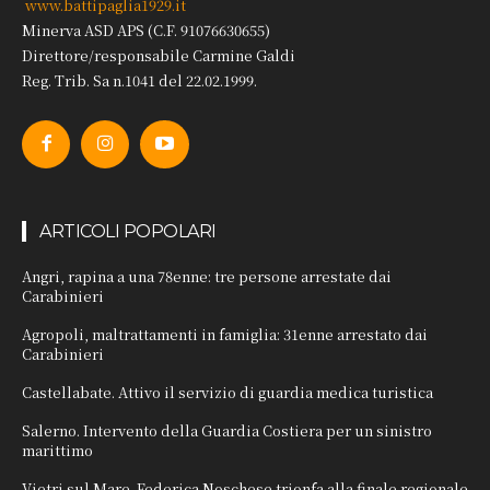
www.battipaglia1929.it
Minerva ASD APS (C.F. 91076630655)
Direttore/responsabile Carmine Galdi
Reg. Trib. Sa n.1041 del 22.02.1999.
ARTICOLI POPOLARI
Angri, rapina a una 78enne: tre persone arrestate dai
Carabinieri
Agropoli, maltrattamenti in famiglia: 31enne arrestato dai
Carabinieri
Castellabate. Attivo il servizio di guardia medica turistica
Salerno. Intervento della Guardia Costiera per un sinistro
marittimo
Vietri sul Mare. Federica Noschese trionfa alla finale regionale