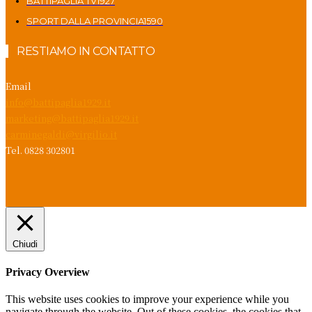
BATTIPAGLIA TV
1927
SPORT DALLA PROVINCIA
1590
RESTIAMO IN CONTATTO
Email
info@battipaglia1929.it
marketing@battipaglia1929.it
carminegaldi@virgilio.it
Tel. 0828 302801
Chiudi
Privacy Overview
This website uses cookies to improve your experience while you
navigate through the website. Out of these cookies, the cookies that