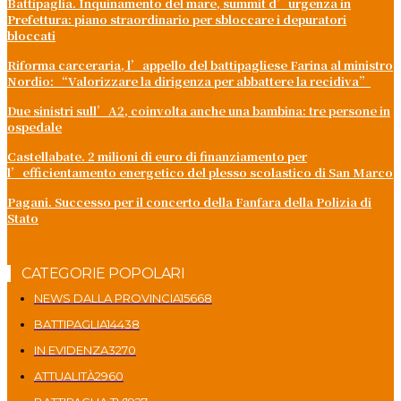
Battipaglia. Inquinamento del mare, summit d’urgenza in
Prefettura: piano straordinario per sbloccare i depuratori
bloccati
Riforma carceraria, l’appello del battipagliese Farina al ministro
Nordio: “Valorizzare la dirigenza per abbattere la recidiva”
Due sinistri sull’A2, coinvolta anche una bambina: tre persone in
ospedale
Castellabate. 2 milioni di euro di finanziamento per
l’efficientamento energetico del plesso scolastico di San Marco
Pagani. Successo per il concerto della Fanfara della Polizia di
Stato
CATEGORIE POPOLARI
NEWS DALLA PROVINCIA
15668
BATTIPAGLIA
14438
IN EVIDENZA
3270
ATTUALITÀ
2960