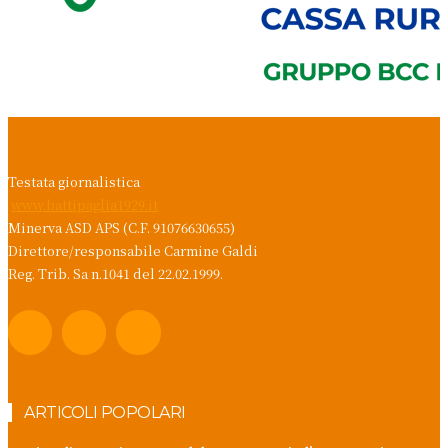
Testata giornalistica
www.battipaglia1929.it
Minerva ASD APS (C.F. 91076630655)
Direttore/responsabile Carmine Galdi
Reg. Trib. Sa n.1041 del 22.02.1999.
ARTICOLI POPOLARI