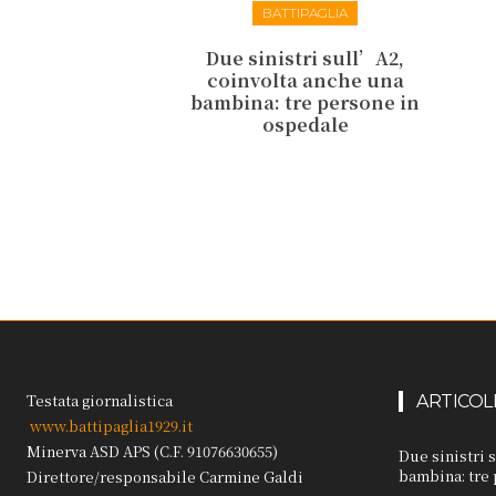
BATTIPAGLIA
Due sinistri sull’A2,
coinvolta anche una
bambina: tre persone in
ospedale
Testata giornalistica
ARTICOL
www.battipaglia1929.it
Minerva ASD APS (C.F. 91076630655)
Due sinistri 
bambina: tre
Direttore/responsabile Carmine Galdi