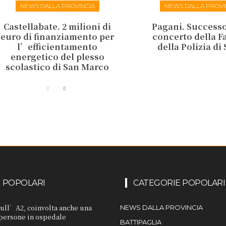
NEWS DALLA PROVINCIA
NEWS DALLA PROVI
Castellabate. 2 milioni di
Pagani. Successo 
euro di finanziamento per
concerto della F
l’efficientamento
della Polizia di
energetico del plesso
scolastico di San Marco
I POPOLARI
CATEGORIE POPOLARI
sull’A2, coinvolta anche una
NEWS DALLA PROVINCIA
 persone in ospedale
BATTIPAGLIA