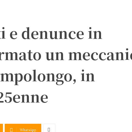
ti e denunce in
fermato un meccani
ampolongo, in
25enne
WhatsApp