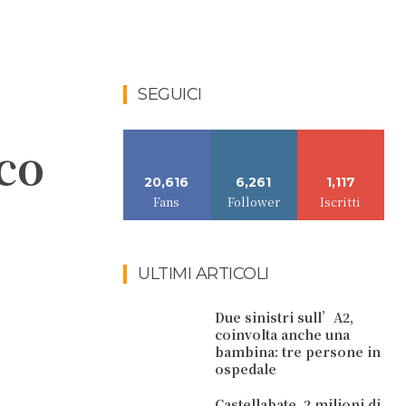
SEGUICI
co
20,616
6,261
1,117
Fans
Follower
Iscritti
ULTIMI ARTICOLI
Due sinistri sull’A2,
coinvolta anche una
bambina: tre persone in
ospedale
Castellabate. 2 milioni di