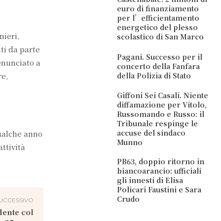
euro di finanziamento
per l’efficientamento
energetico del plesso
nieri,
scolastico di San Marco
ti da parte
Pagani. Successo per il
enunciato a
concerto della Fanfara
della Polizia di Stato
re,
Giffoni Sei Casali. Niente
diffamazione per Vitolo,
Russomando e Russo: il
Tribunale respinge le
accuse del sindaco
qualche anno
Munno
attività
PB63, doppio ritorno in
biancoarancio: ufficiali
gli innesti di Elisa
Policari Faustini e Sara
Crudo
UCCESSIVO
dente col