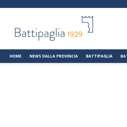
Battipaglia
1929
|
Notizie
dalla
città
di
HOME
NEWS DALLA PROVINCIA
BATTIPAGLIA
BA
Battipaglia