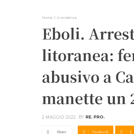
Home
In evidenza
Eboli. Arres
litoranea: 
abusivo a C
manette un 
BY
RE. PRO.
2 MAGGIO 2022
Share
Facebook
X