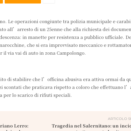
tano. Le operazioni congiunte tra polizia municipale e carabi
to all’arresto di un 25enne che alla richiesta dei documen
descenza: in manette per resistenza a pubblico ufficiale. D
 marocchine, che si era improvvisato meccanico e rottamato
r il via vai di auto in zona Campolongo.
to di stabilire che l’officina abusiva era attiva ormai da 
zi scontati che praticava rispetto a coloro che effettuano l’
er lo scarico di rifiuti speciali.
ARTICOLO S
driano Lerro:
Tragedia nel Salernitano: un inci