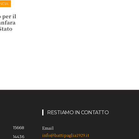
NCIA
per il
anfara
 Stato
RESTIAMO IN CONTATTO
15668
Email
info@battipaglia1929.it
14436