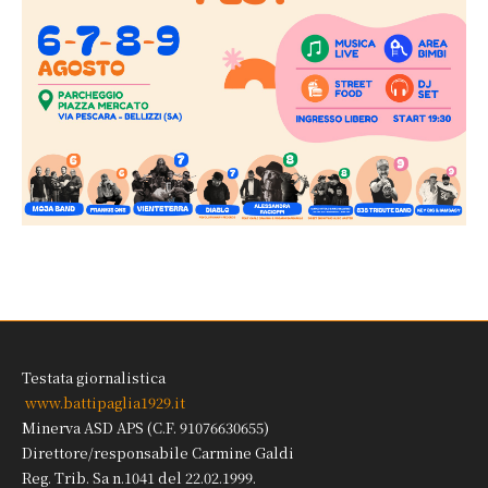
Testata giornalistica
www.battipaglia1929.it
Minerva ASD APS (C.F. 91076630655)
Direttore/responsabile Carmine Galdi
Reg. Trib. Sa n.1041 del 22.02.1999.