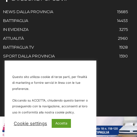
NEWS DALLA PROVINCIA
15685
BATTIPAGLIA
14453
IN EVIDENZA
3275
ATTUALITÀ
2960
BATTIPAGLIA TV
1928
SPORT DALLA PROVINCIA
1590
RESTIAMO IN CONTATTO
Questo sito utilizza cookie di terze parti, per finalità
di marketing e fornire servizi in linea con le tue
Email
preferenze.
info@battipaglia1929.it
Cliccando su ACCETTA, chiudendo questo banner o
marketing@battipaglia1929.it
proseguendo con la navigazione, acconsenti al loro
carminegaldi@virgilio.it
uso in conformità alla nostra cookie policy.
Tel. 0828 302801
Cookie settings
Accetta