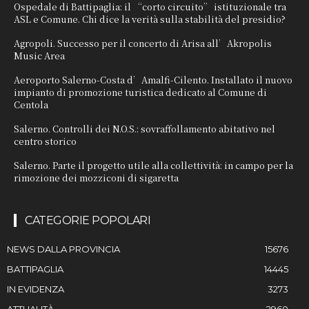
Ospedale di Battipaglia: il “corto circuito” istituzionale tra
ASL e Comune. Chi dice la verità sulla stabilità del presidio?
Agropoli. Successo per il concerto di Arisa all’Akropolis
Music Area
Aeroporto Salerno-Costa d’Amalfi-Cilento. Installato il nuovo
impianto di promozione turistica dedicato al Comune di
Centola
Salerno. Controlli dei N.O.S.: sovraffollamento abitativo nel
centro storico
Salerno. Parte il progetto utile alla collettività: in campo per la
rimozione dei mozziconi di sigaretta
CATEGORIE POPOLARI
NEWS DALLA PROVINCIA
15676
BATTIPAGLIA
14445
IN EVIDENZA
3273
ATTUALITÀ
2960