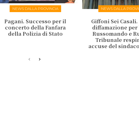
NEWS DALLA PROVINCIA
NEWS DALLA PROVI
Pagani. Successo per il
Giffoni Sei Casali
concerto della Fanfara
diffamazione per 
della Polizia di Stato
Russomando e Rus
Tribunale respi
accuse del sinda