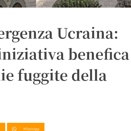
ergenza Ucraina:
niziativa benefica
ie fuggite della
X
WhatsApp