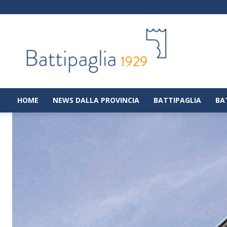
Battipaglia
1929
|
Notizie
dalla
città
di
HOME
NEWS DALLA PROVINCIA
BATTIPAGLIA
BA
Battipaglia