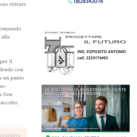
sono ritirare
o Comunale
 alla
per il
ndendo così
a un punto
amo
ia Don
accolta:
UCCESSIVO