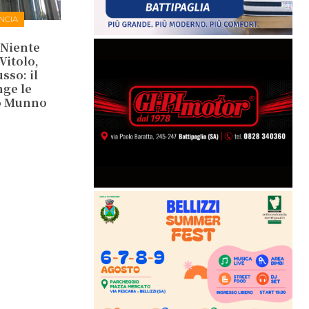
NCIA
. Niente
Vitolo,
so: il
nge le
co Munno