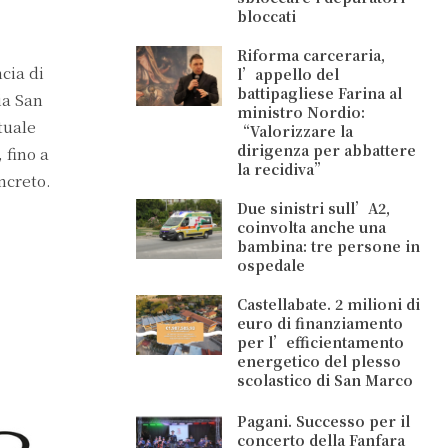
bloccati
Riforma carceraria,
ncia di
l’appello del
battipagliese Farina al
ia San
ministro Nordio:
tuale
“Valorizzare la
dirigenza per abbattere
 fino a
la recidiva”
ncreto.
Due sinistri sull’A2,
coinvolta anche una
bambina: tre persone in
ospedale
Castellabate. 2 milioni di
euro di finanziamento
per l’efficientamento
energetico del plesso
scolastico di San Marco
Pagani. Successo per il
concerto della Fanfara