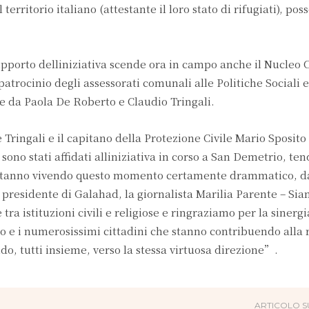
 territorio italiano (attestante il loro stato di rifugiati), pos
supporto delliniziativa scende ora in campo anche il Nucle
 patrocinio degli assessorati comunali alle Politiche Sociali e
te da Paola De Roberto e Claudio Tringali.
ringali e il capitano della Protezione Civile Mario Sposito 
sono stati affidati alliniziativa in corso a San Demetrio, te
he stanno vivendo questo momento certamente drammatico, d
a presidente di Galahad, la giornalista Marilia Parente – Si
 tra istituzioni civili e religiose e ringraziamo per la sinerg
 e i numerosissimi cittadini che stanno contribuendo alla r
do, tutti insieme, verso la stessa virtuosa direzione”.
ARTICOLO S