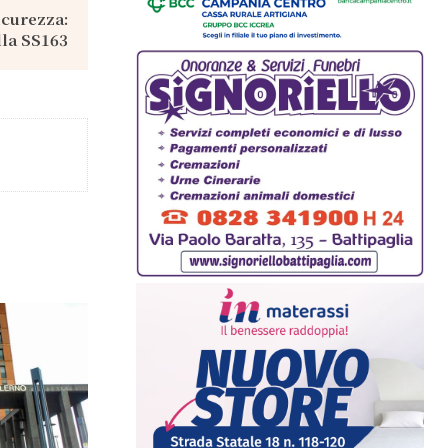
icurezza:
lla SS163