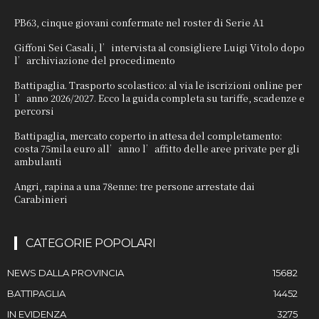
PB63, cinque giovani confermate nel roster di Serie A1
Giffoni Sei Casali, l’intervista al consigliere Luigi Vitolo dopo
l’archiviazione del procedimento
Battipaglia. Trasporto scolastico: al via le iscrizioni online per
l’anno 2026/2027. Ecco la guida completa su tariffe, scadenze e
percorsi
Battipaglia, mercato coperto in attesa del completamento:
costa 75mila euro all’anno l’affitto delle aree private per gli
ambulanti
Angri, rapina a una 78enne: tre persone arrestate dai
Carabinieri
CATEGORIE POPOLARI
NEWS DALLA PROVINCIA
15682
BATTIPAGLIA
14452
IN EVIDENZA
3275