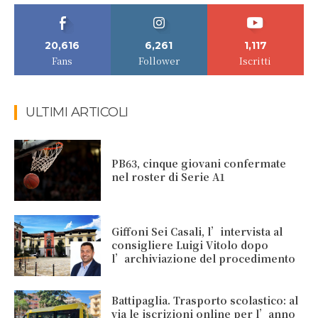
20,616
6,261
1,117
Fans
Follower
Iscritti
ULTIMI ARTICOLI
PB63, cinque giovani confermate
nel roster di Serie A1
Giffoni Sei Casali, l’intervista al
consigliere Luigi Vitolo dopo
l’archiviazione del procedimento
Battipaglia. Trasporto scolastico: al
via le iscrizioni online per l’anno