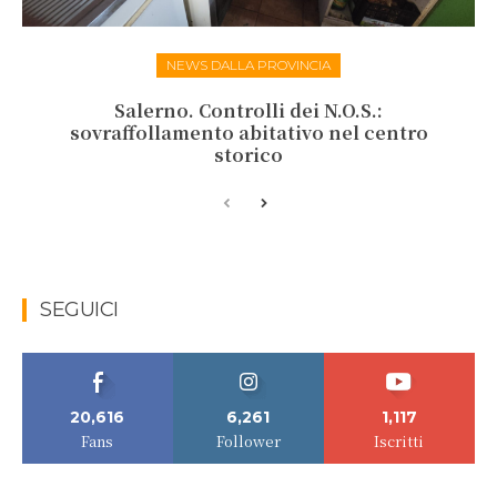
NEWS DALLA PROVINCIA
Salerno. Controlli dei N.O.S.:
sovraffollamento abitativo nel centro
storico
SEGUICI
20,616
6,261
1,117
Fans
Follower
Iscritti