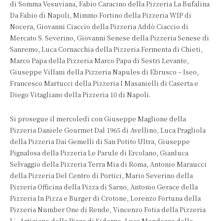
di Somma Vesuviana, Fabio Caracino della Pizzeria La Bufalina
Da Fabio di Napoli, Mimmo Fortino della Pizzeria WIP di
Nocera, Giovanni Ciaccio della Pizzeria Addò Ciaccio di
Mercato S. Severino, Giovanni Senese della Pizzeria Senese di
Sanremo, Luca Cornacchia della Pizzeria Fermenta di Chieti,
Marco Papa della Pizzeria Marco Papa di Sestri Levante,
Giuseppe Villani della Pizzeria Napules di Ebrusco – Iseo,
Francesco Martucci della Pizzeria I Masanielli di Caserta e
Diego Vitagliano della Pizzeria 10 di Napoli.
Si prosegue il mercoledì con Giuseppe Maglione della
Pizzeria Daniele Gourmet Dal 1965 di Avellino, Luca Pragliola
della Pizzeria Dai Gemelli di San Potito Ultra, Giuseppe
Pignalosa della Pizzeria Le Parule di Ercolano, Gianluca
Selvaggio della Pizzeria Terra Mia di Roma, Antonio Maraucci
della Pizzeria Del Centro di Portici, Mario Severino della
Pizzeria Officina della Pizza di Sarno, Antonio Gerace della
Pizzeria In Pizza e Burger di Crotone, Lorenzo Fortuna della
Pizzeria Number One di Rende, Vincenzo Fotia della Pizzeria
L’Artigiano della Pizza di Siderno, Luca Mendozza della