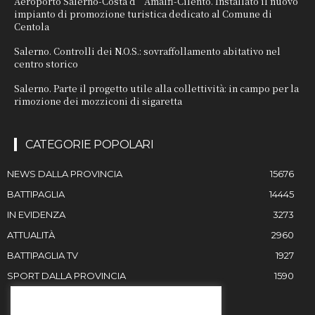
Aeroporto Salerno-Costa d’Amalfi-Cilento. Installato il nuovo
impianto di promozione turistica dedicato al Comune di
Centola
Salerno. Controlli dei N.O.S.: sovraffollamento abitativo nel
centro storico
Salerno. Parte il progetto utile alla collettività: in campo per la
rimozione dei mozziconi di sigaretta
CATEGORIE POPOLARI
NEWS DALLA PROVINCIA
15676
BATTIPAGLIA
14445
IN EVIDENZA
3273
ATTUALITÀ
2960
BATTIPAGLIA TV
1927
SPORT DALLA PROVINCIA
1590