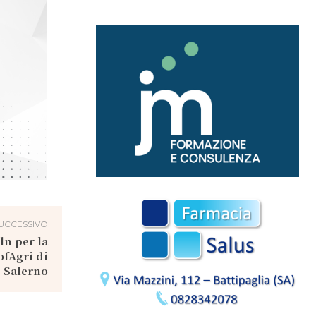
UCCESSIVO
ln per la
ofAgri di
Salerno