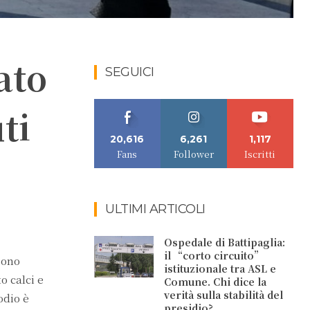
ato
SEGUICI
ti
20,616
6,261
1,117
Fans
Follower
Iscritti
ULTIMI ARTICOLI
Ospedale di Battipaglia:
il “corto circuito”
sono
istituzionale tra ASL e
o calci e
Comune. Chi dice la
verità sulla stabilità del
odio è
presidio?