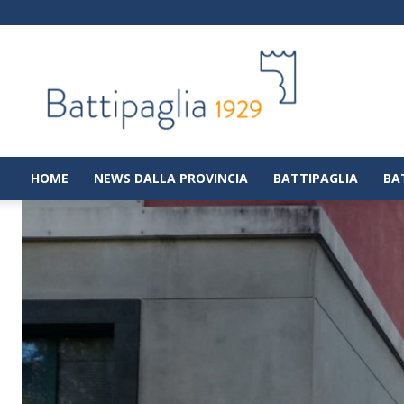
Battipaglia
1929
|
Notizie
dalla
città
di
HOME
NEWS DALLA PROVINCIA
BATTIPAGLIA
BA
Battipaglia