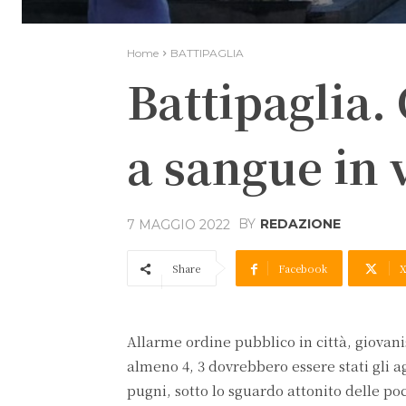
Home
BATTIPAGLIA
Battipaglia.
a sangue in v
BY
REDAZIONE
7 MAGGIO 2022
Share
Facebook
Allarme ordine pubblico in città, giovan
almeno 4, 3 dovrebbero essere stati gli a
pugni, sotto lo sguardo attonito delle poc