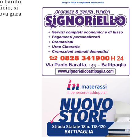
io bando
cio, si
ova gara