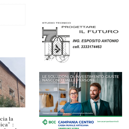
cia la
sica”: