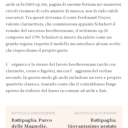
archi in Fa D803 op.166, pagina di enorme fortuna nei numerosi
circoli viennesi di colti amatori di musica, non di rado validi
esecutori. Tra questi troviamo il conte Ferdinand Troyer,
valente clarinettista, che commissiona appunto Schubert il
remake del successo beethoveniano, il settimino op.20
composto nel 1799. Schubert si muove da subito come un
grande regista: rispetta il modello ma introduce alcune scelte
che rispecchiano il proprio gusto.
L’organico è lo stesso del lavoro beethoveniano (archi con
clarinetto, corno e fagotto), ma con l’aggiunta del violino
secondo. In questo modo gli archi includono un vero e proprio
quartetto classico, tenendo conto che il contrabbasso funge
spesso da rinforzo del basso in comune ad archi e fiati.
ARTICOLO PRECEDENTE
ARTICOLO SUCCESSIVO
Battipaglia. Parco
Battipaglia.
delle Magnolie,
Giovanissimo pestato