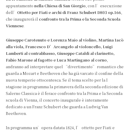
appuntamento
nella Chiesa di San Giorgio
, con l’esecuzione
dell’
Ottetto per Fiati e archi di Franz Schubert D803 op.166
,
che inaugurerà il
confronto tra la Prima e la Seconda Scuola
Viennese
.
Giuseppe Carotenuto e Lorenza Maio al violino, Martina Iacò
alla viola, Francesco D’Arcangelo al violoncello, Luigi
Lamberti al contrabbasso, Giuseppe Cataldi al clarinetto,
Fabio Marone al fagotto e Luca Martingano al corno
,
andranno ad interpretare quel “divertimento” romantico che
guarda a Mozart e Beethoven che ha già varcato il confine della
nuova temperie ottocentesca. Se il tema scelto per la I
stagione in programma la primavera della seconda edizione di
Salerno Classica è il ferace confronto tra la Prima e la Seconda
scuola di Vienna, il concerto inaugurale è interamente
dedicato a un Franz Schubert che guarda a Ludwig Van
Beethoven.
In programma un’opera datata 1824, l’ ottetto per Fiati e