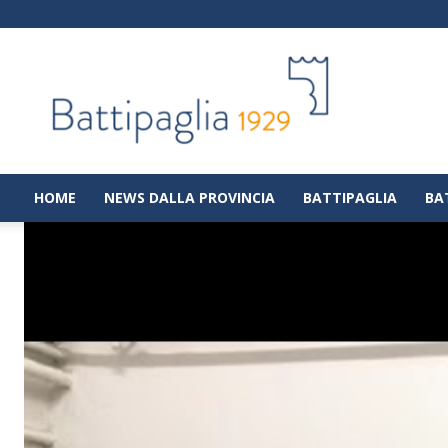
Battipaglia
1929
|
Notizie
dalla
città
di
HOME
NEWS DALLA PROVINCIA
BATTIPAGLIA
BA
Battipaglia