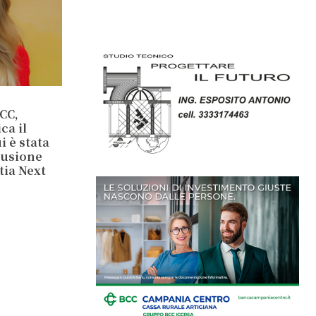
CC,
ca il
 è stata
lusione
tia Next