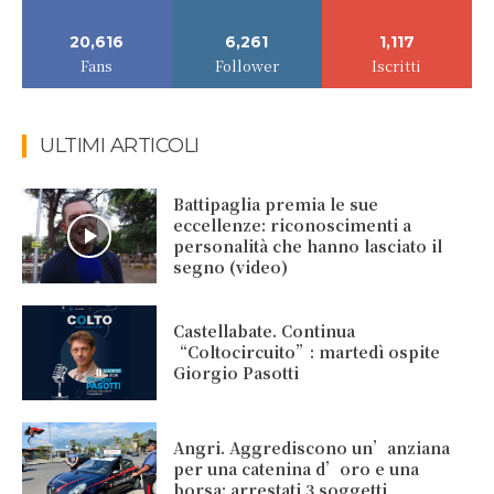
20,616
6,261
1,117
Fans
Follower
Iscritti
ULTIMI ARTICOLI
Battipaglia premia le sue
eccellenze: riconoscimenti a
personalità che hanno lasciato il
segno (video)
Castellabate. Continua
“Coltocircuito”: martedì ospite
Giorgio Pasotti
Angri. Aggrediscono un’anziana
per una catenina d’oro e una
borsa: arrestati 3 soggetti