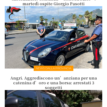
martedì ospite Giorgio Pasotti
NEWS DALLA PROVINCIA
Angri. Aggrediscono un’anziana per una
catenina d’oro e una borsa: arrestati 3
soggetti