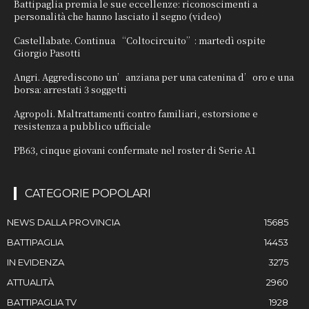
Battipaglia premia le sue eccellenze: riconoscimenti a
personalità che hanno lasciato il segno (video)
Castellabate. Continua “Coltocircuito”: martedì ospite
Giorgio Pasotti
Angri. Aggrediscono un’anziana per una catenina d’oro e una
borsa: arrestati 3 soggetti
Agropoli. Maltrattamenti contro familiari, estorsione e
resistenza a pubblico ufficiale
PB63, cinque giovani confermate nel roster di Serie A1
CATEGORIE POPOLARI
NEWS DALLA PROVINCIA
15685
BATTIPAGLIA
14453
IN EVIDENZA
3275
ATTUALITÀ
2960
BATTIPAGLIA TV
1928