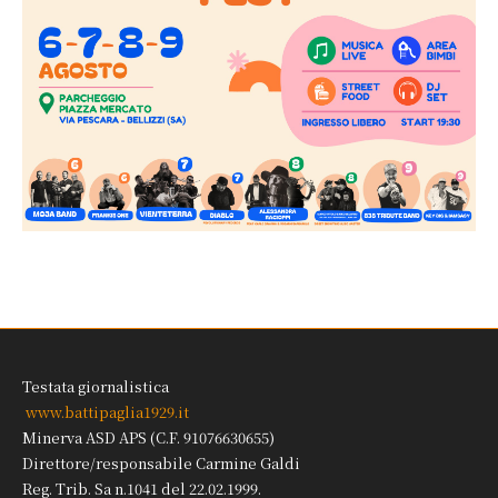
Testata giornalistica
www.battipaglia1929.it
Minerva ASD APS (C.F. 91076630655)
Direttore/responsabile Carmine Galdi
Reg. Trib. Sa n.1041 del 22.02.1999.