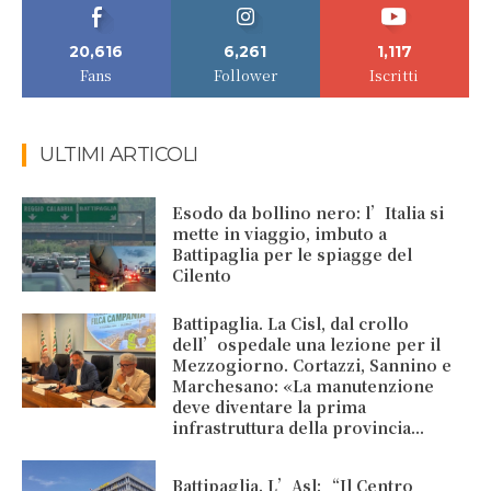
20,616
6,261
1,117
Fans
Follower
Iscritti
ULTIMI ARTICOLI
Esodo da bollino nero: l’Italia si
mette in viaggio, imbuto a
Battipaglia per le spiagge del
Cilento
Battipaglia. La Cisl, dal crollo
dell’ospedale una lezione per il
Mezzogiorno. Cortazzi, Sannino e
Marchesano: «La manutenzione
deve diventare la prima
infrastruttura della provincia...
Battipaglia. L’Asl: “Il Centro