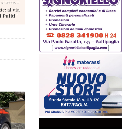
UCCESSIVO
e: al via
 Puliti”