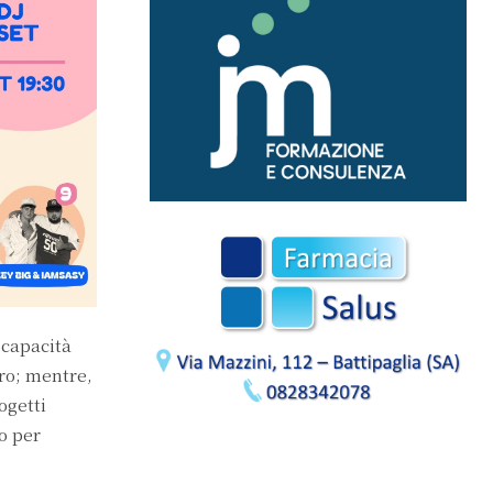
 capacità
uro; mentre,
ogetti
o per