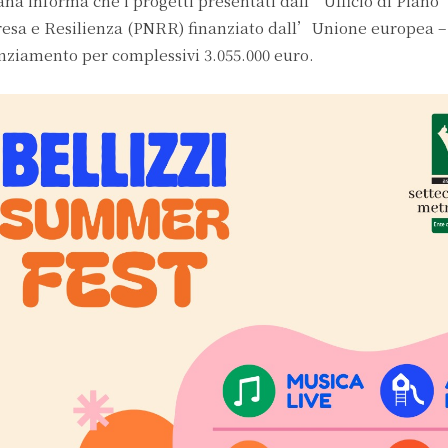
ana informa che i progetti presentati dall’Ufficio di Piano
resa e Resilienza (PNRR) finanziato dall’Unione europea –
nziamento per complessivi 3.055.000 euro.