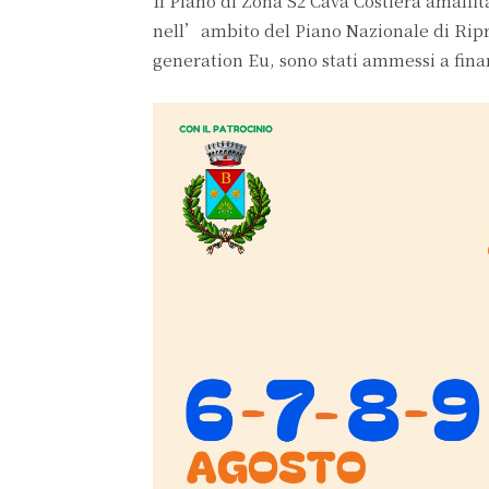
Il Piano di Zona S2 Cava Costiera amalfit
nell’ambito del Piano Nazionale di Rip
generation Eu, sono stati ammessi a fina