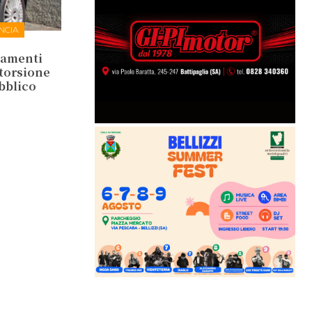
NCIA
tamenti
storsione
ubblico