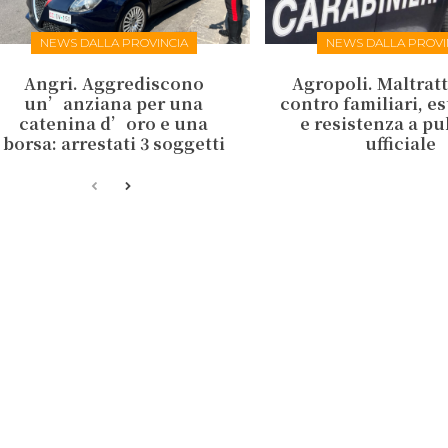
NEWS DALLA PROVINCIA
NEWS DALLA PROVI
Angri. Aggrediscono
Agropoli. Maltrat
un’anziana per una
contro familiari, e
catenina d’oro e una
e resistenza a p
borsa: arrestati 3 soggetti
ufficiale