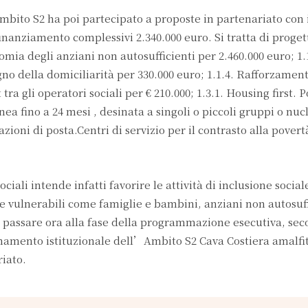
Ambito S2 ha poi partecipato a proposte in partenariato con
nanziamento complessivi 2.340.000 euro. Si tratta di proget
omia degli anziani non autosufficienti per 2.460.000 euro; 1.
gno della domiciliarità per 330.000 euro; 1.1.4. Rafforzamen
tra gli operatori sociali per € 210.000; 1.3.1. Housing first. 
a fino a 24 mesi , desinata a singoli o piccoli gruppi o nucl
azioni di posta.Centri di servizio per il contrasto alla povert
ociali intende infatti favorire le attività di inclusione social
 e vulnerabili come famiglie e bambini, anziani non autosuff
à passare ora alla fase della programmazione esecutiva, sec
dinamento istituzionale dell’Ambito S2 Cava Costiera amalfi
iato.