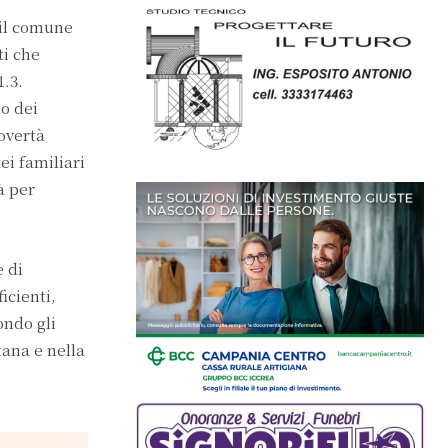
 il comune
ti che
1.3.
to dei
Povertà
ei familiari
à per
e di
icienti,
ondo gli
tana e nella