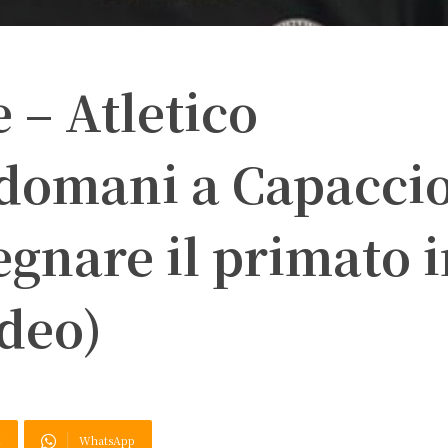
 – Atletico
 domani a Capacci
egnare il primato 
ideo)
X
WhatsApp