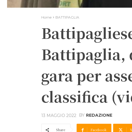
Home
BATTIPAGLIA
Battipagliese
Battipaglia,
gara per ass
classifica (v
BY
REDAZIONE
13 MAGGIO 2022
Share
Facebook