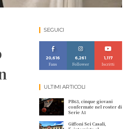
SEGUICI
o
20,616
6,261
1,117
Fans
Follower
Iscritti
in
ULTIMI ARTICOLI
PB63, cinque giovani
confermate nel roster di
Serie A1
Giffoni Sei Casali,