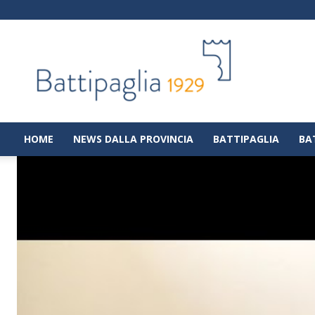
Battipaglia
1929
|
Notizie
dalla
città
di
HOME
NEWS DALLA PROVINCIA
BATTIPAGLIA
BA
Battipaglia