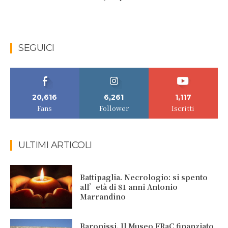
SEGUICI
20,616
6,261
1,117
Fans
Follower
Iscritti
ULTIMI ARTICOLI
Battipaglia. Necrologio: si spento
all’età di 81 anni Antonio
Marrandino
Baronissi. Il Museo FRaC finanziato