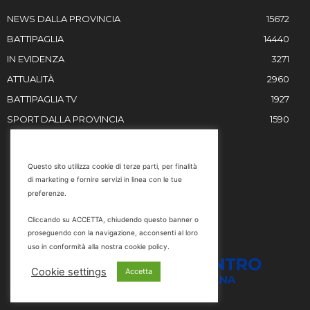
NEWS DALLA PROVINCIA
15672
BATTIPAGLIA
14440
IN EVIDENZA
3271
ATTUALITÀ
2960
BATTIPAGLIA TV
1927
SPORT DALLA PROVINCIA
1590
RESTIAMO IN CONTATTO
Questo sito utilizza cookie di terze parti, per finalità
di marketing e fornire servizi in linea con le tue
Email
preferenze.
info@battipaglia1929.it
Cliccando su ACCETTA, chiudendo questo banner o
marketing@battipaglia1929.it
proseguendo con la navigazione, acconsenti al loro
carminegaldi@virgilio.it
uso in conformità alla nostra cookie policy.
Tel. 0828 302801
Cookie settings
Accetta