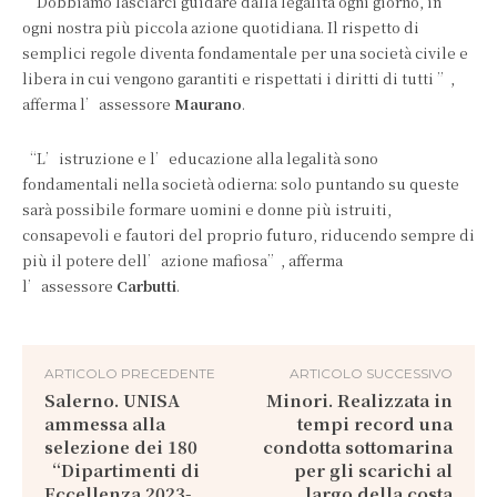
“Dobbiamo lasciarci guidare dalla legalità ogni giorno, in
ogni nostra più piccola azione quotidiana. Il rispetto di
semplici regole diventa fondamentale per una società civile e
libera in cui vengono garantiti e rispettati i diritti di tutti ”,
afferma l’assessore
Maurano
.
“L’istruzione e l’educazione alla legalità sono
fondamentali nella società odierna: solo puntando su queste
sarà possibile formare uomini e donne più istruiti,
consapevoli e fautori del proprio futuro, riducendo sempre di
più il potere dell’azione mafiosa”, afferma
l’assessore
Carbutti
.
ARTICOLO PRECEDENTE
ARTICOLO SUCCESSIVO
Salerno. UNISA
Minori. Realizzata in
ammessa alla
tempi record una
selezione dei 180
condotta sottomarina
“Dipartimenti di
per gli scarichi al
Eccellenza 2023-
largo della costa