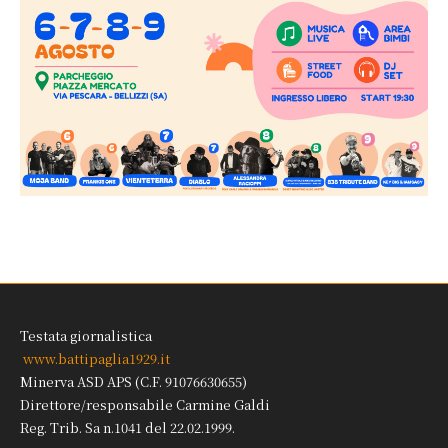
Testata giornalistica
www.battipaglia1929.it
Minerva ASD APS (C.F. 91076630655)
Direttore/responsabile Carmine Galdi
Reg. Trib. Sa n.1041 del 22.02.1999.