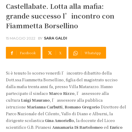
Castellabate. Lotta alla mafia:
grande successo l’incontro con
Fiammetta Borsellino
15 MAGGIO 2022
BY
SARA GALDI
Facebook
X
WhatsApp
Si è tenuto lo scorso venerdì l’incontro dibattito della
Dott.ssa Fiammetta Borsellino, figlia del magistrato ucciso
dalla mafia trenta anni fa, presso Villa Matarazzo. Hanno
partecipato il sindaco
Marco Rizzo
, l’assessore alla
cultura
Luigi Maurano
, l’assessore alla pubblica
istruzione
Marianna Carbutti
,
Romano Gregorio
Direttore del
Parco Nazionale del Cilento, Vallo di Diano e Alburni
,
la
dirigente scolastica
Gina Amoriello,
la docente del Liceo
scientifico G.B. Piranesi
Annamaria Di Bartolomeo
ed
Enrico