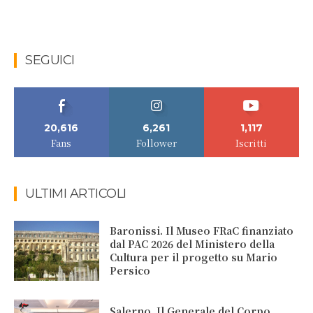
SEGUICI
20,616
6,261
1,117
Fans
Follower
Iscritti
ULTIMI ARTICOLI
Baronissi. Il Museo FRaC finanziato
dal PAC 2026 del Ministero della
Cultura per il progetto su Mario
Persico
Salerno. Il Generale del Corpo