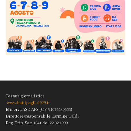
Testata giornalistica
www.battipaglia1929.it
Minerva ASD APS (C.F. 91076630655)
Direttore/responsabile Carmine Galdi
Reg. Trib. Sa n.1041 del 22.02.1999.