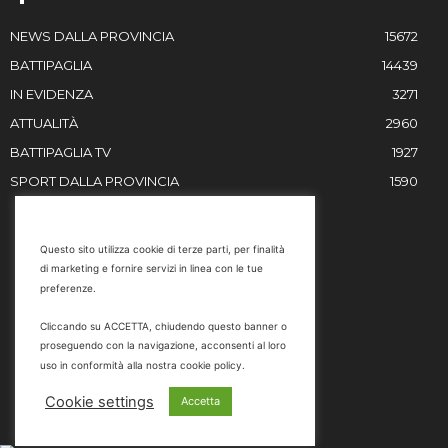
NEWS DALLA PROVINCIA
15672
BATTIPAGLIA
14439
IN EVIDENZA
3271
ATTUALITÀ
2960
BATTIPAGLIA TV
1927
SPORT DALLA PROVINCIA
1590
RESTIAMO IN CONTATTO
Questo sito utilizza cookie di terze parti, per finalità
di marketing e fornire servizi in linea con le tue
Email
preferenze.
info@battipaglia1929.it
Cliccando su ACCETTA, chiudendo questo banner o
marketing@battipaglia1929.it
proseguendo con la navigazione, acconsenti al loro
carminegaldi@virgilio.it
uso in conformità alla nostra cookie policy.
Tel. 0828 302801
Cookie settings
Accetta