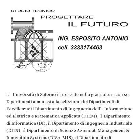
L’
Università di Salerno
è presente nella graduatoria con
sei
Dipartimenti ammessi alla selezione dei Dipartimenti di
Eccellenza
: il
Dipartimento di Ingegneria dell’Informazione
ed Elettrica e Matematica Applicata (DIEM)
, il
Dipartimento
di Informatica (DI)
, il
Dipartimento di Ingegneria Industriale
(DIIN)
, il
Dipartimento di Scienze Aziendali Management &
Innovation Systems (DISA-MIS)
, il
Dipartimento di