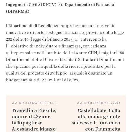
Ingegneria Civile (DICIV)
e il
Dipartimento di Farmacia
(DIFARMA)
.
I
Dipartimenti di Eccellenza
rappresentano un intervento
innovativo e di forte sostegno finanziario, previsto dalla legge
232 del 2016 (legge di bilancio 2017). L’intervento ha
l’obiettivo di individuare e finanziare, con cadenza
quinquennale e nell’ambito delle 14 aree CUN, i migliori 180
Dipartimenti delle Università statali. Si tratta di Dipartimenti
che spiccano per la qualità della ricerca prodotta e per la
qualità del progetto di sviluppo, ai quali è destinato un
budget annuale di 271 milioni di euro.
ARTICOLO PRECEDENTE
ARTICOLO SUCCESSIVO
Tragedia a Fiesole,
Castellabate. Lotta
muore il 43enne
alla mafia: grande
battipagliese
successo l’incontro
Alessandro Manzo
con Fiammetta