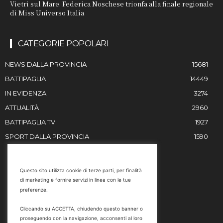
Vietri sul Mare. Federica Noschese trionfa alla finale regionale
di Miss Universo Italia
CATEGORIE POPOLARI
NEWS DALLA PROVINCIA
15681
BATTIPAGLIA
14449
IN EVIDENZA
3274
ATTUALITÀ
2960
BATTIPAGLIA TV
1927
SPORT DALLA PROVINCIA
1590
RESTIAMO IN CONTATTO
Questo sito utilizza cookie di terze parti, per finalità
di marketing e fornire servizi in linea con le tue
Email
preferenze.
info@battipaglia1929.it
Cliccando su ACCETTA, chiudendo questo banner o
marketing@battipaglia1929.it
proseguendo con la navigazione, acconsenti al loro