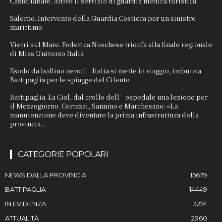
Castellabate. Attivo il servizio di guardia medica turistica
Salerno. Intervento della Guardia Costiera per un sinistro
marittimo
Vietri sul Mare. Federica Noschese trionfa alla finale regionale
di Miss Universo Italia
Esodo da bollino nero: l’Italia si mette in viaggio, imbuto a
Battipaglia per le spiagge del Cilento
Battipaglia. La Cisl, dal crollo dell’ospedale una lezione per
il Mezzogiorno. Cortazzi, Sannino e Marchesano: «La
manutenzione deve diventare la prima infrastruttura della
provincia...
CATEGORIE POPOLARI
NEWS DALLA PROVINCIA
15679
BATTIPAGLIA
14449
IN EVIDENZA
3274
ATTUALITÀ
2960