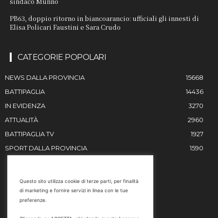
sindaco Munno
PB63, doppio ritorno in biancoarancio: ufficiali gli innesti di
Elisa Policari Faustini e Sara Crudo
CATEGORIE POPOLARI
NEWS DALLA PROVINCIA
15668
BATTIPAGLIA
14436
IN EVIDENZA
3270
ATTUALITÀ
2960
BATTIPAGLIA TV
1927
SPORT DALLA PROVINCIA
1590
RESTIAMO IN CONTATTO
Questo sito utilizza cookie di terze parti, per finalità
di marketing e fornire servizi in linea con le tue
Email
preferenze.
info@battipaglia1929.it