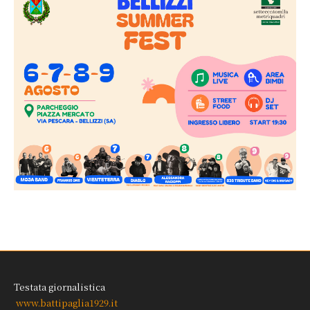
Testata giornalistica
www.battipaglia1929.it