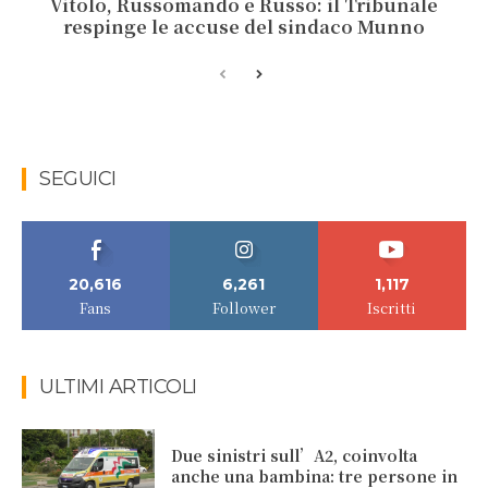
Vitolo, Russomando e Russo: il Tribunale
respinge le accuse del sindaco Munno
SEGUICI
20,616
6,261
1,117
Fans
Follower
Iscritti
ULTIMI ARTICOLI
Due sinistri sull’A2, coinvolta
anche una bambina: tre persone in