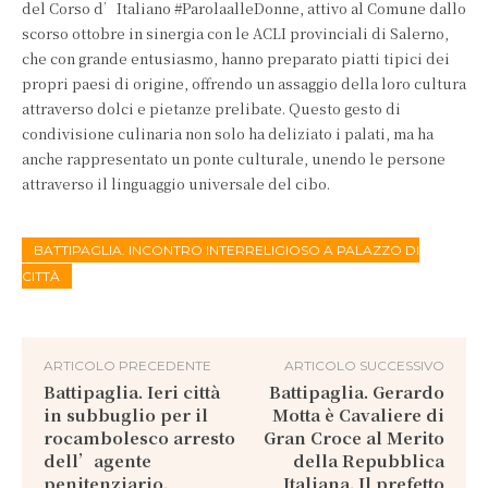
del Corso d’Italiano #ParolaalleDonne, attivo al Comune dallo
scorso ottobre in sinergia con le ACLI provinciali di Salerno,
che con grande entusiasmo, hanno preparato piatti tipici dei
propri paesi di origine, offrendo un assaggio della loro cultura
attraverso dolci e pietanze prelibate. Questo gesto di
condivisione culinaria non solo ha deliziato i palati, ma ha
anche rappresentato un ponte culturale, unendo le persone
attraverso il linguaggio universale del cibo.
BATTIPAGLIA. INCONTRO INTERRELIGIOSO A PALAZZO DI
CITTÀ
ARTICOLO PRECEDENTE
ARTICOLO SUCCESSIVO
Battipaglia. Ieri città
Battipaglia. Gerardo
in subbuglio per il
Motta è Cavaliere di
rocambolesco arresto
Gran Croce al Merito
dell’agente
della Repubblica
penitenziario.
Italiana. Il prefetto