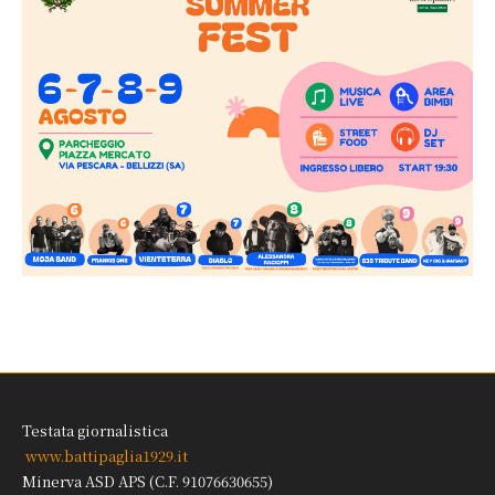
Testata giornalistica
www.battipaglia1929.it
Minerva ASD APS (C.F. 91076630655)