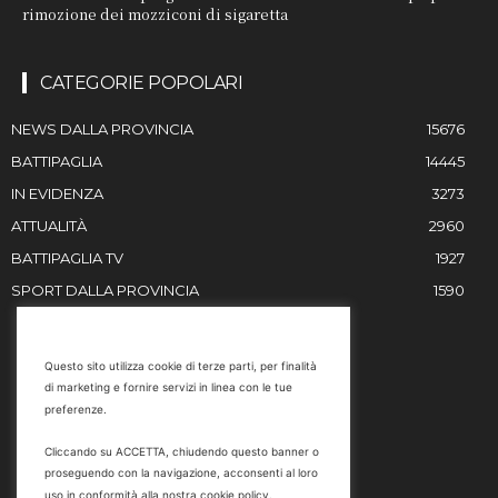
rimozione dei mozziconi di sigaretta
CATEGORIE POPOLARI
NEWS DALLA PROVINCIA
15676
BATTIPAGLIA
14445
IN EVIDENZA
3273
ATTUALITÀ
2960
BATTIPAGLIA TV
1927
SPORT DALLA PROVINCIA
1590
RESTIAMO IN CONTATTO
Questo sito utilizza cookie di terze parti, per finalità
di marketing e fornire servizi in linea con le tue
Email
preferenze.
info@battipaglia1929.it
Cliccando su ACCETTA, chiudendo questo banner o
marketing@battipaglia1929.it
proseguendo con la navigazione, acconsenti al loro
carminegaldi@virgilio.it
uso in conformità alla nostra cookie policy.