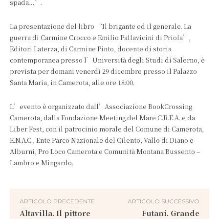
spada…”.
La presentazione del libro “Il brigante ed il generale. La
guerra di Carmine Crocco e Emilio Pallavicini di Priola”,
Editori Laterza, di Carmine Pinto, docente di storia
contemporanea presso l’Università degli Studi di Salerno, è
prevista per domani venerdì 29 dicembre presso il Palazzo
Santa Maria, in Camerota, alle ore 18:00.
L’evento è organizzato dall’Associazione BookCrossing
Camerota, dalla Fondazione Meeting del Mare C.R.E.A. e da
Liber Fest, con il patrocinio morale del Comune di Camerota,
E.N.A.C., Ente Parco Nazionale del Cilento, Vallo di Diano e
Alburni, Pro Loco Camerota e Comunità Montana Bussento –
Lambro e Mingardo.
ARTICOLO PRECEDENTE
ARTICOLO SUCCESSIVO
Altavilla. Il pittore
Futani. Grande