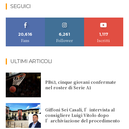
SEGUICI
20,616
6,261
1,117
Fans
Follower
Iscritti
ULTIMI ARTICOLI
PB63, cinque giovani confermate
nel roster di Serie A1
Giffoni Sei Casali, l’intervista al
consigliere Luigi Vitolo dopo
l’archiviazione del procedimento