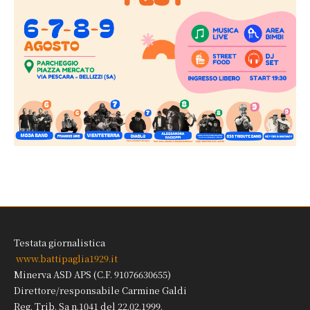
Testata giornalistica
www.battipaglia1929.it
Minerva ASD APS (C.F. 91076630655)
Direttore/responsabile Carmine Galdi
Reg. Trib. Sa n.1041 del 22.02.1999.