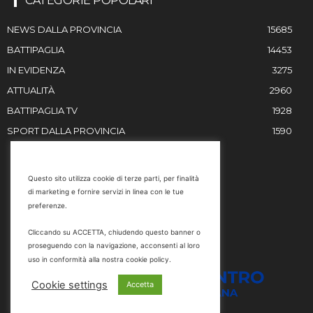
CATEGORIE POPOLARI
NEWS DALLA PROVINCIA
15685
BATTIPAGLIA
14453
IN EVIDENZA
3275
ATTUALITÀ
2960
BATTIPAGLIA TV
1928
SPORT DALLA PROVINCIA
1590
RESTIAMO IN CONTATTO
Questo sito utilizza cookie di terze parti, per finalità
di marketing e fornire servizi in linea con le tue
Email
preferenze.
info@battipaglia1929.it
Cliccando su ACCETTA, chiudendo questo banner o
marketing@battipaglia1929.it
proseguendo con la navigazione, acconsenti al loro
carminegaldi@virgilio.it
uso in conformità alla nostra cookie policy.
Tel. 0828 302801
Cookie settings
Accetta