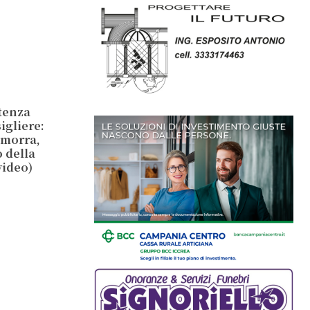
ntenza
igliere:
amorra,
o della
video)