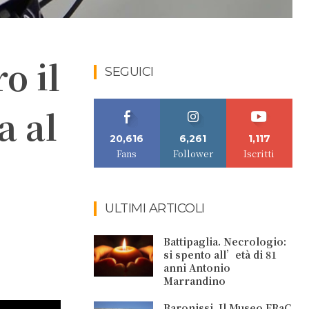
o il
SEGUICI
a al
20,616
6,261
1,117
Fans
Follower
Iscritti
ULTIMI ARTICOLI
Battipaglia. Necrologio:
si spento all’età di 81
anni Antonio
Marrandino
Baronissi. Il Museo FRaC