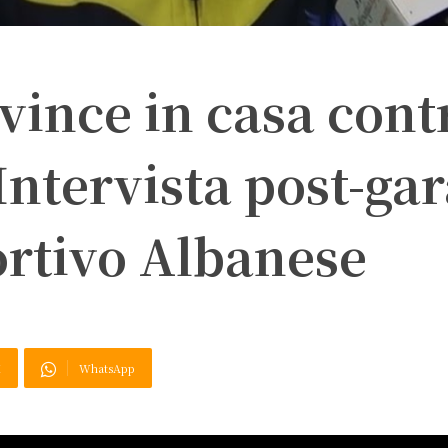
vince in casa contr
Intervista post-gar
ortivo Albanese
X
WhatsApp