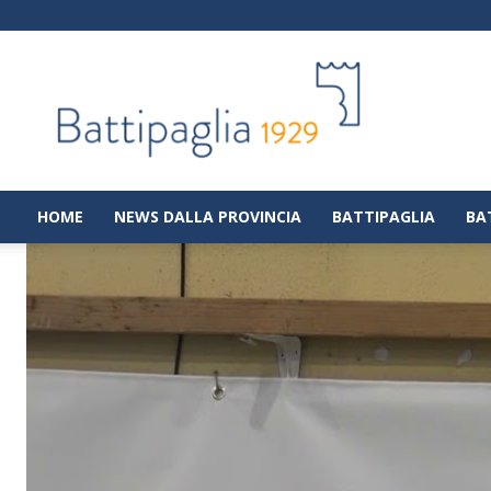
Battipaglia
1929
|
Notizie
dalla
città
di
HOME
NEWS DALLA PROVINCIA
BATTIPAGLIA
BA
Battipaglia