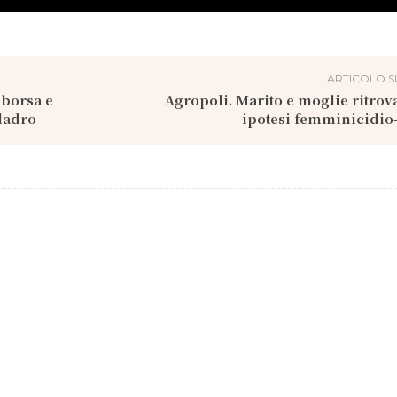
ARTICOLO S
 borsa e
Agropoli. Marito e moglie ritrova
 ladro
ipotesi femminicidio