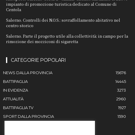
impianto di promozione turistica dedicato al Comune di
Centola
Salerno. Controlli dei N.O.S.: sovraffollamento abitativo nel
centro storico
Salerno. Parte il progetto utile alla collettività: in campo per la
rimozione dei mozziconi di sigaretta
CATEGORIE POPOLARI
NEWS DALLA PROVINCIA
15676
BATTIPAGLIA
14445
IN EVIDENZA
3273
ATTUALITÀ
2960
BATTIPAGLIA TV
1927
SPORT DALLA PROVINCIA
1590
RESTIAMO IN CONTATTO