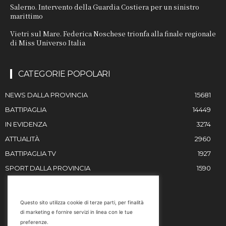
Salerno. Intervento della Guardia Costiera per un sinistro
marittimo
Vietri sul Mare. Federica Noschese trionfa alla finale regionale
di Miss Universo Italia
CATEGORIE POPOLARI
NEWS DALLA PROVINCIA
15681
BATTIPAGLIA
14449
IN EVIDENZA
3274
ATTUALITÀ
2960
BATTIPAGLIA TV
1927
SPORT DALLA PROVINCIA
1590
RESTIAMO IN CONTATTO
Questo sito utilizza cookie di terze parti, per finalità
di marketing e fornire servizi in linea con le tue
Email
preferenze.