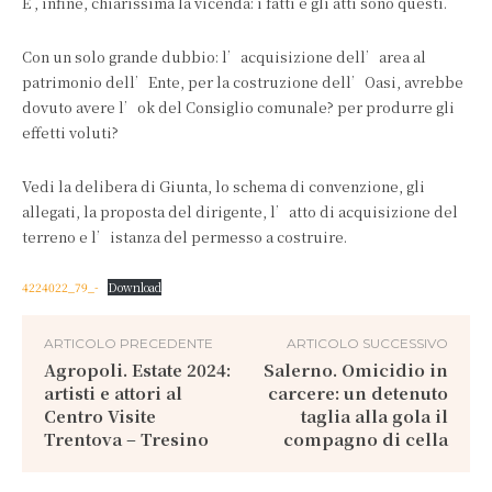
È , infine, chiarissima la vicenda: i fatti e gli atti sono questi.
Con un solo grande dubbio: l’acquisizione dell’area al
patrimonio dell’Ente, per la costruzione dell’Oasi, avrebbe
dovuto avere l’ok del Consiglio comunale? per produrre gli
effetti voluti?
Vedi la delibera di Giunta, lo schema di convenzione, gli
allegati, la proposta del dirigente, l’atto di acquisizione del
terreno e l’istanza del permesso a costruire.
4224022_79_-
Download
ARTICOLO PRECEDENTE
ARTICOLO SUCCESSIVO
Agropoli. Estate 2024:
Salerno. Omicidio in
artisti e attori al
carcere: un detenuto
Centro Visite
taglia alla gola il
Trentova – Tresino
compagno di cella