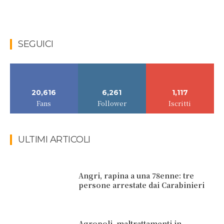
SEGUICI
20,616
6,261
1,117
Fans
Follower
Iscritti
ULTIMI ARTICOLI
Angri, rapina a una 78enne: tre
persone arrestate dai Carabinieri
Agropoli, maltrattamenti in