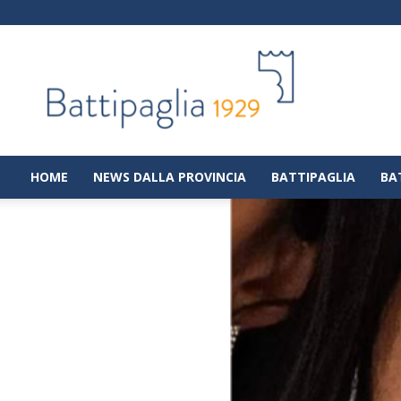
Battipaglia
1929
|
Notizie
dalla
città
di
HOME
NEWS DALLA PROVINCIA
BATTIPAGLIA
BA
Battipaglia