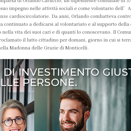
comparsa di Orlando Caruccio, un dipendente comunale di 37
 suo impegno nelle attività sociali e come volontario dell’Ai
nze cardiocircolatorie. Da anni, Orlando combatteva contro
va continuato a dedicarsi al volontariato e al supporto dell
nella vita dei suoi cari e di quanti lo conoscevano. Il Comun
roclamato il lutto cittadino per domani, giorno in cui si te
 della Madonna delle Grazie di Monticelli.