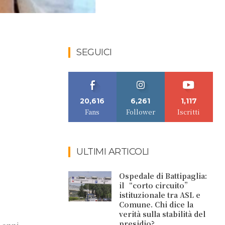
SEGUICI
20,616
6,261
1,117
Fans
Follower
Iscritti
ULTIMI ARTICOLI
Ospedale di Battipaglia:
il “corto circuito”
istituzionale tra ASL e
Comune. Chi dice la
verità sulla stabilità del
presidio?