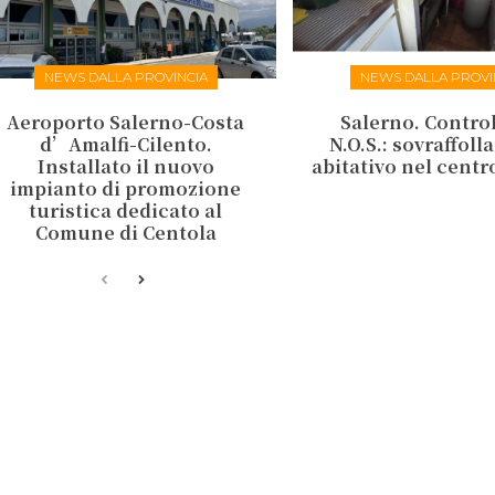
NEWS DALLA PROVINCIA
NEWS DALLA PROVI
Aeroporto Salerno-Costa
Salerno. Control
d’Amalfi-Cilento.
N.O.S.: sovraffol
Installato il nuovo
abitativo nel centr
impianto di promozione
turistica dedicato al
Comune di Centola