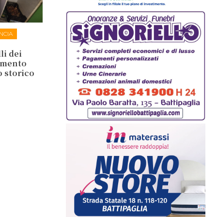
NCIA
li dei
lamento
o storico