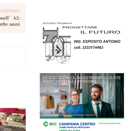
UCCESSIVO
 sull’A2:
ette anni