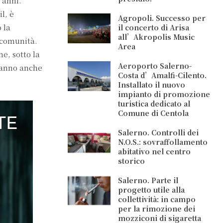
 anni.
l, è
Agropoli. Successo per
 la
il concerto di Arisa
all’Akropolis Music
a comunità.
Area
e, sotto la
Aeroporto Salerno-
rranno anche
Costa d’Amalfi-Cilento.
Installato il nuovo
impianto di promozione
turistica dedicato al
Comune di Centola
Salerno. Controlli dei
N.O.S.: sovraffollamento
abitativo nel centro
storico
Salerno. Parte il
progetto utile alla
collettività: in campo
per la rimozione dei
mozziconi di sigaretta