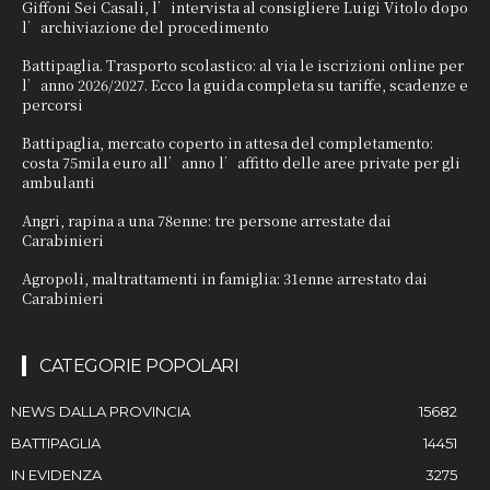
Giffoni Sei Casali, l’intervista al consigliere Luigi Vitolo dopo
l’archiviazione del procedimento
Battipaglia. Trasporto scolastico: al via le iscrizioni online per
l’anno 2026/2027. Ecco la guida completa su tariffe, scadenze e
percorsi
Battipaglia, mercato coperto in attesa del completamento:
costa 75mila euro all’anno l’affitto delle aree private per gli
ambulanti
Angri, rapina a una 78enne: tre persone arrestate dai
Carabinieri
Agropoli, maltrattamenti in famiglia: 31enne arrestato dai
Carabinieri
CATEGORIE POPOLARI
NEWS DALLA PROVINCIA
15682
BATTIPAGLIA
14451
IN EVIDENZA
3275