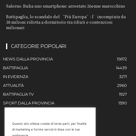
Salerno. Ruba uno smartphone: arrestato 26enne marocchino
Battipaglia, lo scandalo del “Più Europa”: l’incompiuta da
38 milioni ridotta a dormitorio tra rifiuti e contenziosi
milionari
CATEGORIE POPOLARI
NEWS DALLA PROVINCIA
15672
BATTIPAGLIA
14439
IN EVIDENZA
3271
ATTUALITÀ
2960
BATTIPAGLIA TV
1927
SPORT DALLA PROVINCIA
1590
RESTIAMO IN CONTATTO
Questo sito utilizza cookie di terze parti, per finalità
di marketing e fornire servizi in linea con le tue
Email
preferenze.