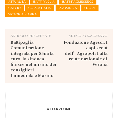
ATTUALITÀ
BATTIPAGLIA
BATTIPAGLIESE1929
CALCIO
COPPA ITALIA
PROVINCIA
SPORT
VICTORIA MARRA
ARTICOLO PRECEDENTE
ARTICOLO SUCCESSIVO
Battipaglia.
Fondazione Agesci. I
Comunicazione
capi scout
integrata per 85mila
dell’Agropoli I alla
euro, la sindaca
route nazionale di
finisce nel mirino dei
Verona
consiglieri
Immediata e Marino
REDAZIONE