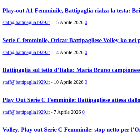
Play-out A1 Femminile, Battipaglia rialza la testa: Brix
staff@battipaglia1929.it
-
15 Aprile 2026
0
Serie C femminile, Oricar Battipagliese Volley ko nei p
staff@battipaglia1929.it
-
14 Aprile 2026
0
Battipaglia sul tetto d’Italia: Maria Bruno campione
staff@battipaglia1929.it
-
10 Aprile 2026
0
Play Out Serie C Femminile: Battipagliese attesa dallo s
staff@battipaglia1929.it
-
7 Aprile 2026
0
Volley. Play out Serie C Femminile: stop netto per l’Or