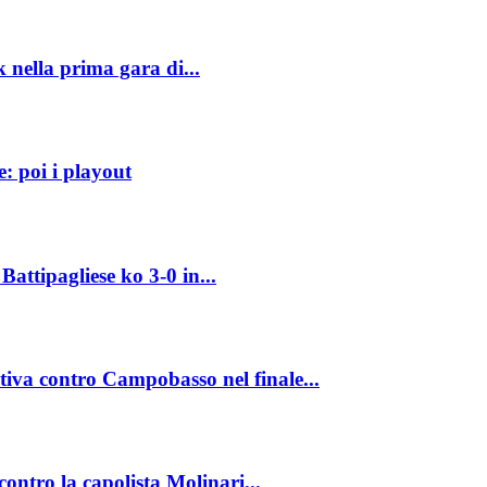
k nella prima gara di...
e: poi i playout
attipagliese ko 3-0 in...
ativa contro Campobasso nel finale...
ontro la capolista Molinari...