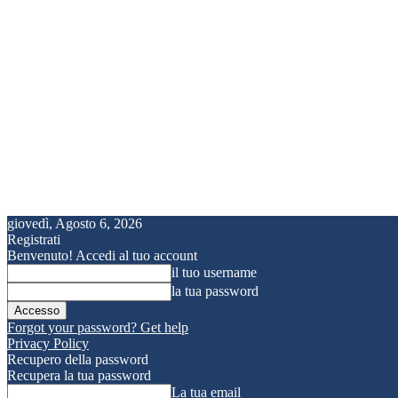
giovedì, Agosto 6, 2026
Registrati
Benvenuto! Accedi al tuo account
il tuo username
la tua password
Forgot your password? Get help
Privacy Policy
Recupero della password
Recupera la tua password
La tua email