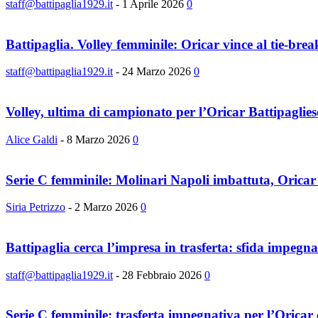
staff@battipaglia1929.it
-
1 Aprile 2026
0
Battipaglia. Volley femminile: Oricar vince al tie-brea
staff@battipaglia1929.it
-
24 Marzo 2026
0
Volley, ultima di campionato per l’Oricar Battipaglies
Alice Galdi
-
8 Marzo 2026
0
Serie C femminile: Molinari Napoli imbattuta, Oricar B
Siria Petrizzo
-
2 Marzo 2026
0
Battipaglia cerca l’impresa in trasferta: sfida impegn
staff@battipaglia1929.it
-
28 Febbraio 2026
0
Serie C femminile: trasferta impegnativa per l’Oricar c