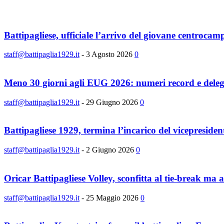
Battipagliese, ufficiale l’arrivo del giovane centroca
staff@battipaglia1929.it
-
3 Agosto 2026
0
Meno 30 giorni agli EUG 2026: numeri record e delega
staff@battipaglia1929.it
-
29 Giugno 2026
0
Battipagliese 1929, termina l’incarico del vicepresid
staff@battipaglia1929.it
-
2 Giugno 2026
0
Oricar Battipagliese Volley, sconfitta al tie-break ma ar
staff@battipaglia1929.it
-
25 Maggio 2026
0