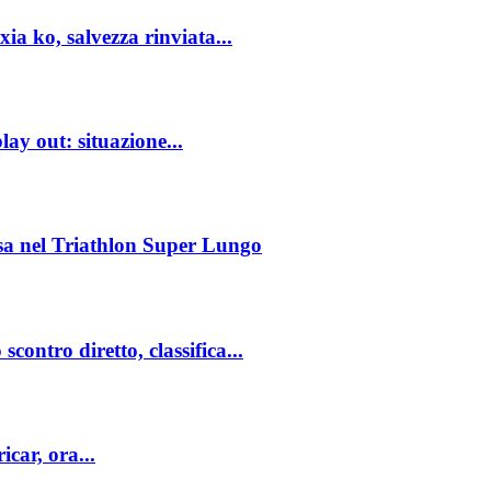
ia ko, salvezza rinviata...
lay out: situazione...
ssa nel Triathlon Super Lungo
contro diretto, classifica...
icar, ora...