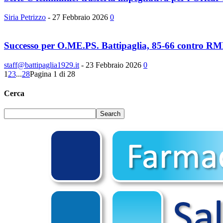
Siria Petrizzo
-
27 Febbraio 2026
0
Successo per O.ME.PS. Battipaglia, 85-66 contro RM
staff@battipaglia1929.it
-
23 Febbraio 2026
0
1
2
3
...
28
Pagina 1 di 28
Cerca