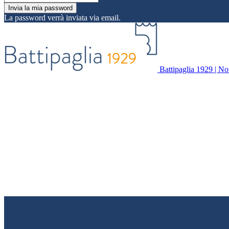
La password verrà inviata via email.
Battipaglia 1929 | Noti