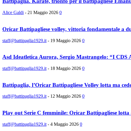
Battipaglia. Karate, trionfo per il battipagliese Eman
Alice Galdi
-
21 Maggio 2026
0
Oricar Battipagliese volley, vittoria fondamentale a due
staff@battipaglia1929.it
-
19 Maggio 2026
0
Asd Ideatletica Aurora, Sergio Mastrangelo: “I CDS 
staff@battipaglia1929.it
-
18 Maggio 2026
0
Battipaglia, l’Oricar Battipagliese Volley lotta ma cede 
staff@battipaglia1929.it
-
12 Maggio 2026
0
Play out Serie C femminile: Oricar Battipagliese lotta 
staff@battipaglia1929.it
-
4 Maggio 2026
0