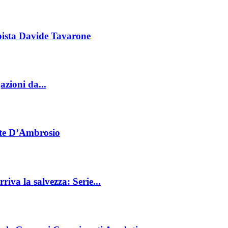
mpista Davide Tavarone
zioni da...
ente D’Ambrosio
riva la salvezza: Serie...