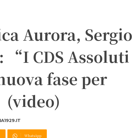
ica Aurora, Sergio
: “I CDS Assoluti
nuova fase per
 (video)
A1929.IT
X
WhatsApp