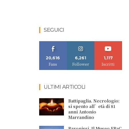
SEGUICI
20,616
6,261
1,117
Fans
Follower
Iscritti
ULTIMI ARTICOLI
Battipaglia. Necrologio:
si spento all’età di 81
anni Antonio
Marrandino
Baronissi. Il Museo FRaC