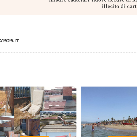
illecito di car
1929.IT