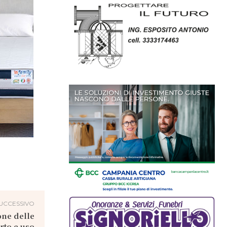
UCCESSIVO
one delle
rto e uso