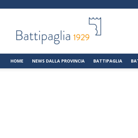
Battipaglia
1929
|
Notizie
dalla
città
di
HOME
NEWS DALLA PROVINCIA
BATTIPAGLIA
BA
Battipaglia