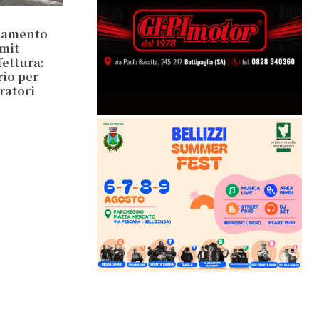
inamento
mit
ettura:
rio per
ratori