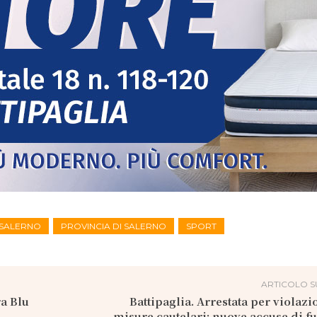
I SALERNO
PROVINCIA DI SALERNO
SPORT
ARTICOLO S
a Blu
Battipaglia. Arrestata per violazi
misure cautelari: nuove accuse di fu