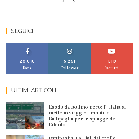
SEGUICI
20,616
6,261
1,117
Fans
Follower
Iscritti
ULTIMI ARTICOLI
Esodo da bollino nero: l’Italia si
mette in viaggio, imbuto a
Battipaglia per le spiagge del
Cilento
Battipaglia. La Cisl, dal crollo