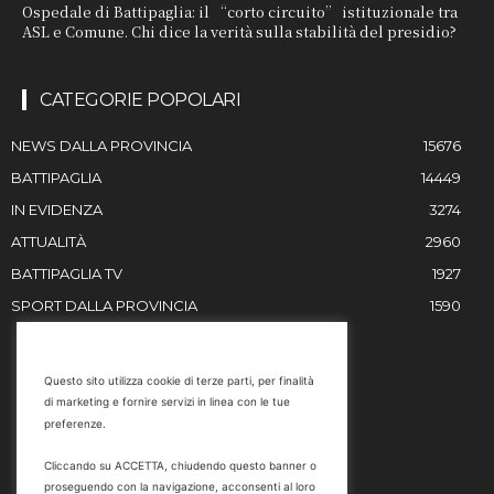
Ospedale di Battipaglia: il “corto circuito” istituzionale tra
ASL e Comune. Chi dice la verità sulla stabilità del presidio?
CATEGORIE POPOLARI
NEWS DALLA PROVINCIA
15676
BATTIPAGLIA
14449
IN EVIDENZA
3274
ATTUALITÀ
2960
BATTIPAGLIA TV
1927
SPORT DALLA PROVINCIA
1590
RESTIAMO IN CONTATTO
Questo sito utilizza cookie di terze parti, per finalità
di marketing e fornire servizi in linea con le tue
Email
preferenze.
info@battipaglia1929.it
Cliccando su ACCETTA, chiudendo questo banner o
marketing@battipaglia1929.it
proseguendo con la navigazione, acconsenti al loro