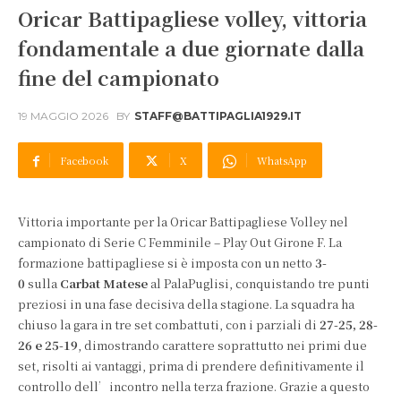
Oricar Battipagliese volley, vittoria
fondamentale a due giornate dalla
fine del campionato
19 MAGGIO 2026
BY
STAFF@BATTIPAGLIA1929.IT
Facebook
X
WhatsApp
Vittoria importante per la Oricar Battipagliese Volley nel
campionato di Serie C Femminile – Play Out Girone F. La
formazione battipagliese si è imposta con un netto
3-
0
sulla
Carbat Matese
al PalaPuglisi, conquistando tre punti
preziosi in una fase decisiva della stagione. La squadra ha
chiuso la gara in tre set combattuti, con i parziali di
27-25, 28-
26 e 25-19
, dimostrando carattere soprattutto nei primi due
set, risolti ai vantaggi, prima di prendere definitivamente il
controllo dell’incontro nella terza frazione. Grazie a questo