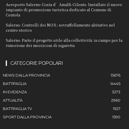
Aeroporto Salerno-Costa d’Amalfi-Cilento. Installato il nuovo
impianto di promozione turistica dedicato al Comune di
Centola
Salerno. Controlli dei N.O.S.: sovraffollamento abitativo nel
centro storico
Salerno. Parte il progetto utile alla collettività: in campo per la
rimozione dei mozziconi di sigaretta
CATEGORIE POPOLARI
NEWS DALLA PROVINCIA
15676
BATTIPAGLIA
14445
IN EVIDENZA
3273
ATTUALITÀ
2960
BATTIPAGLIA TV
1927
SPORT DALLA PROVINCIA
1590