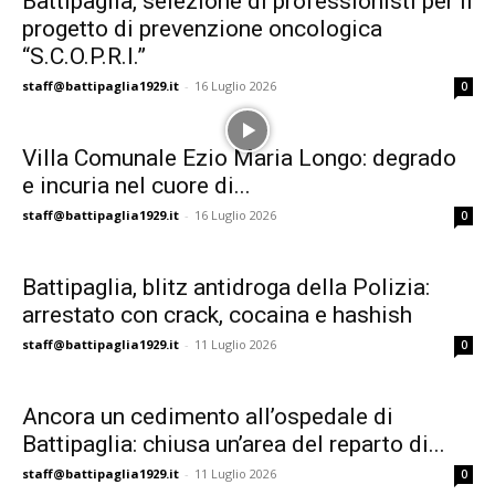
Battipaglia, selezione di professionisti per il
progetto di prevenzione oncologica
“S.C.O.P.R.I.”
staff@battipaglia1929.it
-
16 Luglio 2026
0
Villa Comunale Ezio Maria Longo: degrado
e incuria nel cuore di...
staff@battipaglia1929.it
-
16 Luglio 2026
0
Battipaglia, blitz antidroga della Polizia:
arrestato con crack, cocaina e hashish
staff@battipaglia1929.it
-
11 Luglio 2026
0
Ancora un cedimento all’ospedale di
Battipaglia: chiusa un’area del reparto di...
staff@battipaglia1929.it
-
11 Luglio 2026
0