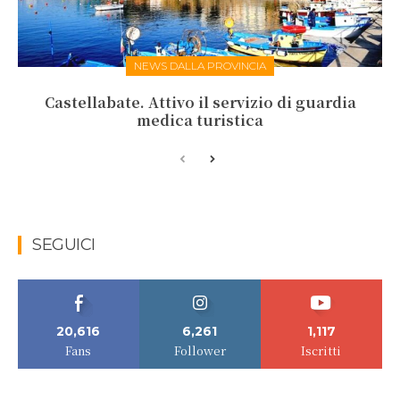
NEWS DALLA PROVINCIA
Castellabate. Attivo il servizio di guardia
medica turistica
SEGUICI
20,616
6,261
1,117
Fans
Follower
Iscritti