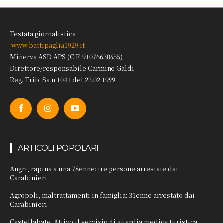
Testata giornalistica
www.battipaglia1929.it
Minerva ASD APS (C.F. 91076630655)
Direttore/responsabile Carmine Galdi
Reg. Trib. Sa n.1041 del 22.02.1999.
ARTICOLI POPOLARI
Angri, rapina a una 78enne: tre persone arrestate dai
Carabinieri
Agropoli, maltrattamenti in famiglia: 31enne arrestato dai
Carabinieri
Castellabate. Attivo il servizio di guardia medica turistica