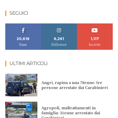
SEGUICI
20,616
6,261
1,117
Fans
Follower
Iscritti
ULTIMI ARTICOLI
Angri, rapina a una 78enne: tre
persone arrestate dai Carabinieri
Agropoli, maltrattamenti in
famiglia: 31enne arrestato dai
Carabinieri