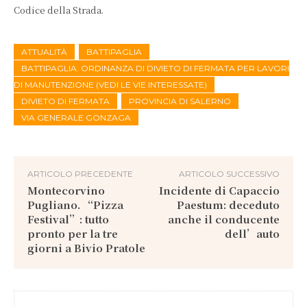
Codice della Strada.
ATTUALITÀ
BATTIPAGLIA
BATTIPAGLIA. ORDINANZA DI DIVIETO DI FERMATA PER LAVORI
DI MANUTENZIONE (VEDI LE VIE INTERESSATE)
DIVIETO DI FERMATA
PROVINCIA DI SALERNO
VIA GENERALE GONZAGA
ARTICOLO PRECEDENTE
ARTICOLO SUCCESSIVO
Montecorvino
Incidente di Capaccio
Pugliano. “Pizza
Paestum: deceduto
Festival”: tutto
anche il conducente
pronto per la tre
dell’auto
giorni a Bivio Pratole