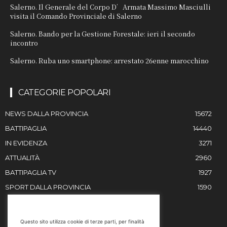
Salerno. Il Generale del Corpo D’Armata Massimo Masciulli
visita il Comando Provinciale di Salerno
Salerno. Bando per la Gestione Forestale: ieri il secondo
incontro
Salerno. Ruba uno smartphone: arrestato 26enne marocchino
CATEGORIE POPOLARI
NEWS DALLA PROVINCIA
15672
BATTIPAGLIA
14440
IN EVIDENZA
3271
ATTUALITÀ
2960
BATTIPAGLIA TV
1927
SPORT DALLA PROVINCIA
1590
RESTIAMO IN CONTATTO
Questo sito utilizza cookie di terze parti, per finalità