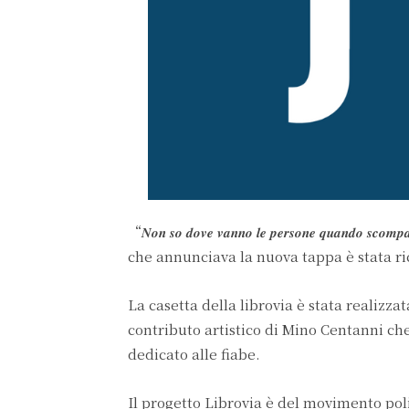
“𝑵𝒐𝒏 𝒔𝒐 𝒅𝒐𝒗𝒆 𝒗𝒂𝒏𝒏𝒐 𝒍𝒆 𝒑𝒆𝒓𝒔𝒐𝒏𝒆 𝒒𝒖𝒂𝒏
che annunciava la nuova tappa è stata r
La casetta della librovia è stata realizz
contributo artistico di Mino Centanni che
dedicato alle fiabe.
Il progetto Librovia è del movimento poli