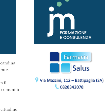
lla locandina
ente.
n il
di comunità
 cittadino,