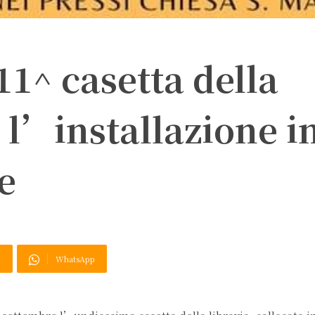
11^ casetta della
i l’installazione i
e
X
WhatsApp