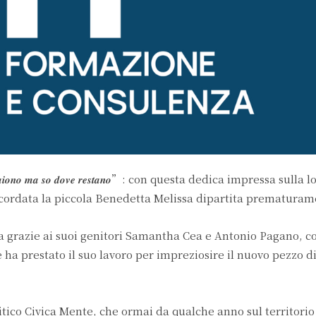
𝒐 𝒔𝒄𝒐𝒎𝒑𝒂𝒊𝒐𝒏𝒐 𝒎𝒂 𝒔𝒐 𝒅𝒐𝒗𝒆 𝒓𝒆𝒔𝒕𝒂𝒏𝒐”: con questa dedica impressa su
icordata la piccola Benedetta Melissa dipartita prematuram
ata grazie ai suoi genitori Samantha Cea e Antonio Pagano, co
 ha prestato il suo lavoro per impreziosire il nuovo pezzo 
tico Civica Mente, che ormai da qualche anno sul territorio