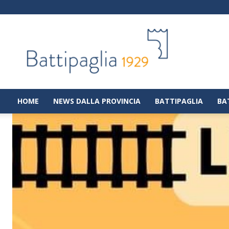
Battipaglia
1929
|
Notizie
dalla
città
di
HOME
NEWS DALLA PROVINCIA
BATTIPAGLIA
BA
Battipaglia