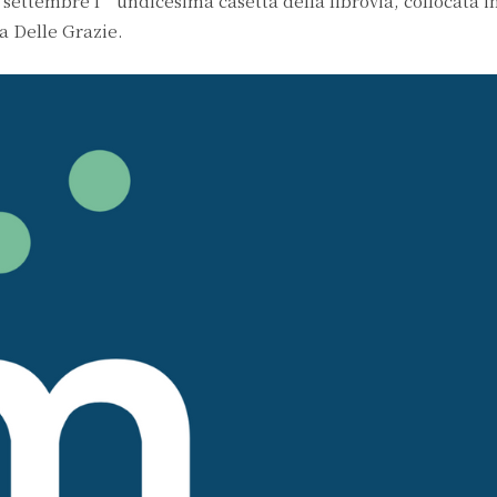
ettembre l’undicesima casetta della librovia, collocata in
a Delle Grazie.