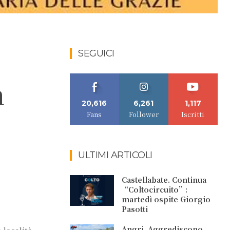
SEGUICI
n
20,616
6,261
1,117
Fans
Follower
Iscritti
ULTIMI ARTICOLI
Castellabate. Continua
“Coltocircuito”:
martedì ospite Giorgio
Pasotti
Angri. Aggrediscono