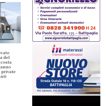
rcato
a del
 costa
’anno
e private
anti